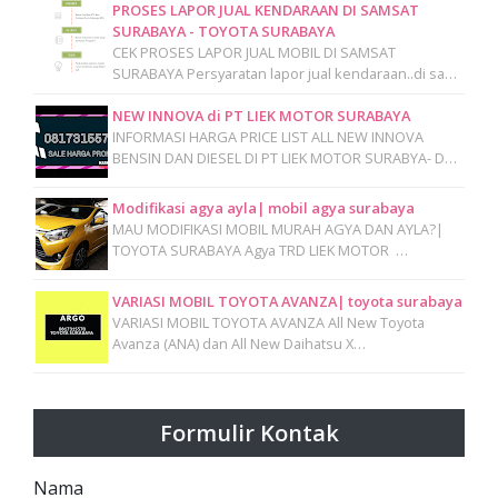
PROSES LAPOR JUAL KENDARAAN DI SAMSAT
SURABAYA - TOYOTA SURABAYA
CEK PROSES LAPOR JUAL MOBIL DI SAMSAT
SURABAYA Persyaratan lapor jual kendaraan..di sa…
NEW INNOVA di PT LIEK MOTOR SURABAYA
INFORMASI HARGA PRICE LIST ALL NEW INNOVA
BENSIN DAN DIESEL DI PT LIEK MOTOR SURABYA- D…
Modifikasi agya ayla| mobil agya surabaya
MAU MODIFIKASI MOBIL MURAH AGYA DAN AYLA?|
TOYOTA SURABAYA Agya TRD LIEK MOTOR …
VARIASI MOBIL TOYOTA AVANZA| toyota surabaya
VARIASI MOBIL TOYOTA AVANZA All New Toyota
Avanza (ANA) dan All New Daihatsu X…
Formulir Kontak
Nama