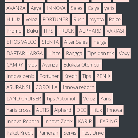
AVANZA
Agya
INNOVA
Sales
Calya
yaris
HILUX
veloz
FORTUNER
Rush
toyota
Raize
Promo
Buku
TIPS
TRUCK
ALPHARD
VARIASI
ETIOS VALCO
SIENTA
After Sales
Harga
DAFTAR HARGA
Hiace
Rangga
Tips dan trik
Voxy
CAMRY
vios
Avanza
Edukasi Otomotif
Innova zenix
Fortuner
Kredit
Tips
ZENIX
ASURANSI
COROLLA
Innova reborn
LAND CRUISER
Tips Automotif
Veloz
Yaris
Yaris cross
ALTIS
Alphard
DEC
Hilux
Innova
Innova Reborn
Innova Zenix
KARIR
LEASING
Paket Kredit
Pameran
Servis
Test Drive