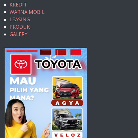
KREDIT
WARNA MOBIL
LEASING
PRODUK
GALERY