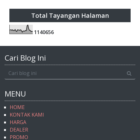
Total Tayangan Halaman
1
1
4
0
6
5
6
Cari Blog Ini
MENU
HOME
KONTAK KAMI
HARGA
DEALER
PROMO