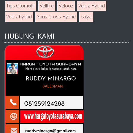
Tips Otomotif
Vellfire
Velooz
Veloz Hybrid
Veloz hybrid
Yaris Cross Hybrid
calya
HUBUNGI KAMI