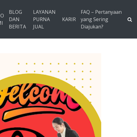
BLOG
LAYANAN
FAQ – Pertanyaan
TO
DAN
PURNA
KARIR
yang Sering
I
BERITA
JUAL
Diajukan?