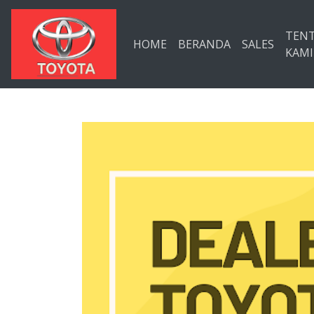
Langsung ke konten utama
TEN
HOME
BERANDA
SALES
KAMI