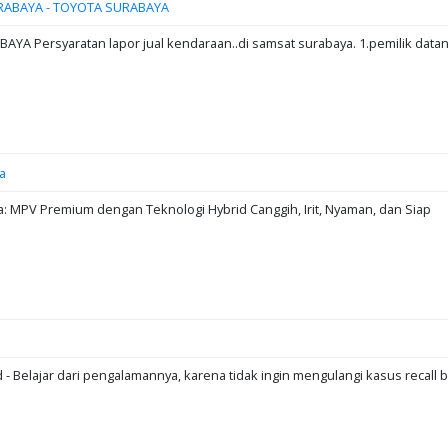
RABAYA - TOYOTA SURABAYA
A Persyaratan lapor jual kendaraan..di samsat surabaya. 1.pemilik data
a
: MPV Premium dengan Teknologi Hybrid Canggih, Irit, Nyaman, dan Siap
d - Belajar dari pengalamannya, karena tidak ingin mengulangi kasus recall b