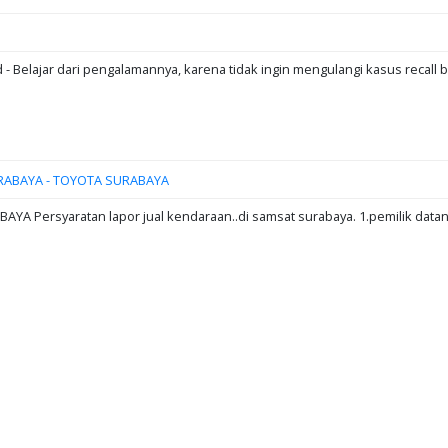
d - Belajar dari pengalamannya, karena tidak ingin mengulangi kasus recall b
RABAYA - TOYOTA SURABAYA
A Persyaratan lapor jual kendaraan..di samsat surabaya. 1.pemilik data