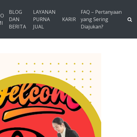
BLOG
LAYANAN
FAQ – Pertanyaan
TO
DAN
PURNA
KARIR
yang Sering
I
BERITA
JUAL
Diajukan?