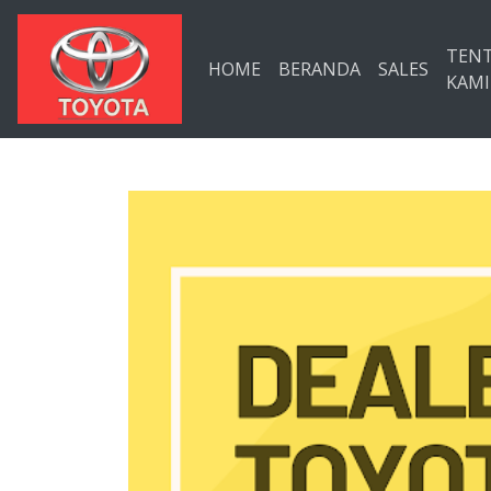
Langsung ke konten utama
TEN
HOME
BERANDA
SALES
KAMI