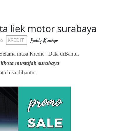
ta liek motor surabaya
KREDIT
Ruddy Minargo
55
Selama masa Kredit ! Data diBantu.
alikota mustajab surabaya
a bisa dibantu: