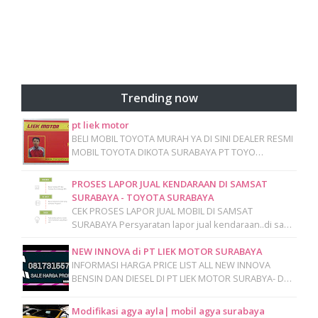
Trending now
pt liek motor
BELI MOBIL TOYOTA MURAH YA DI SINI DEALER RESMI
MOBIL TOYOTA DIKOTA SURABAYA PT TOYO…
PROSES LAPOR JUAL KENDARAAN DI SAMSAT
SURABAYA - TOYOTA SURABAYA
CEK PROSES LAPOR JUAL MOBIL DI SAMSAT
SURABAYA Persyaratan lapor jual kendaraan..di sa…
NEW INNOVA di PT LIEK MOTOR SURABAYA
INFORMASI HARGA PRICE LIST ALL NEW INNOVA
BENSIN DAN DIESEL DI PT LIEK MOTOR SURABYA- D…
Modifikasi agya ayla| mobil agya surabaya