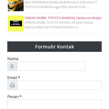
MAU MODIFIKASI MOBIL MURAH AGYA DAN AYLA?|
TOYOTA SURABAYA Agya TRD LIEK MOTOR …
VARIASI MOBIL TOYOTA AVANZA| toyota surabaya
VARIASI MOBIL TOYOTA AVANZA All New Toyota
Avanza (ANA) dan All New Daihatsu X…
Formulir Kontak
Nama
Email
*
Pesan
*