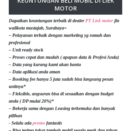
KEUNTUNGAN BELI MOBIL DI LIEK
MOTOR
PT Liek motor
Dapatkan keuntungan terbaik di dealer
jln
walikota mustajab, Surabaya=
– Pelayanan terbaik dengan marketing yg ramah dan
profesional
– Unit ready stock
– Proses cepat dan mudah ( apapun data & Profesi Anda)
– Data yang kurang kami akan bantu
– Data aplikasi anda aman
– Booking fee hanya 5 juta sudah bisa langsung pesan
unitnya*
– Fleksible, angsuran bisa di sesuaikan dengan budget
anda ( DP mulai 20%)*
– Bekerja sama dengan Leasing terkemuka dan banyak
pilihan
promo
- Selalu ada
fantastis
– Bisa terima tukar tambah mobil segala merk dan tahun