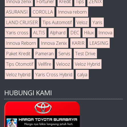
Innova zenix
Fortuner
Kredit
Tips
ZENIX
ASURANSI
COROLLA
Innova reborn
LAND CRUISER
Tips Automotif
Veloz
Yaris
Yaris cross
ALTIS
Alphard
DEC
Hilux
Innova
Innova Reborn
Innova Zenix
KARIR
LEASING
Paket Kredit
Pameran
Servis
Test Drive
Tips Otomotif
Vellfire
Velooz
Veloz Hybrid
Veloz hybrid
Yaris Cross Hybrid
calya
HUBUNGI KAMI