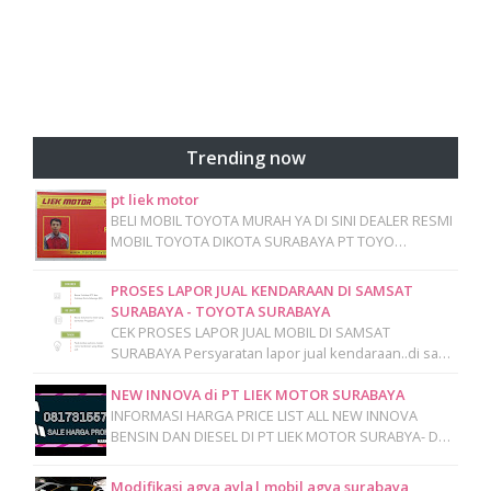
Trending now
pt liek motor
BELI MOBIL TOYOTA MURAH YA DI SINI DEALER RESMI
MOBIL TOYOTA DIKOTA SURABAYA PT TOYO…
PROSES LAPOR JUAL KENDARAAN DI SAMSAT
SURABAYA - TOYOTA SURABAYA
CEK PROSES LAPOR JUAL MOBIL DI SAMSAT
SURABAYA Persyaratan lapor jual kendaraan..di sa…
NEW INNOVA di PT LIEK MOTOR SURABAYA
INFORMASI HARGA PRICE LIST ALL NEW INNOVA
BENSIN DAN DIESEL DI PT LIEK MOTOR SURABYA- D…
Modifikasi agya ayla| mobil agya surabaya