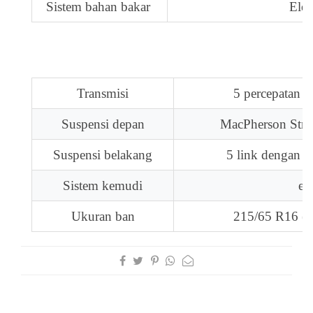
Sistem bahan bakar
Elec
Transmisi
5 percepatan (m
Suspensi depan
MacPherson Strut
Suspensi belakang
5 link dengan peg
Sistem kemudi
el
Ukuran ban
215/65 R16 (T