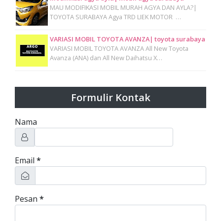
MAU MODIFIKASI MOBIL MURAH AGYA DAN AYLA?|
TOYOTA SURABAYA Agya TRD LIEK MOTOR …
VARIASI MOBIL TOYOTA AVANZA| toyota surabaya
VARIASI MOBIL TOYOTA AVANZA All New Toyota
Avanza (ANA) dan All New Daihatsu X…
Formulir Kontak
Nama
Email
*
Pesan
*