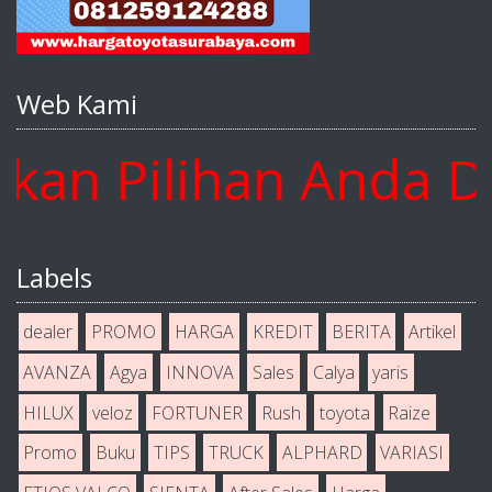
Web Kami
 Pilihan Anda Disi
Labels
dealer
PROMO
HARGA
KREDIT
BERITA
Artikel
AVANZA
Agya
INNOVA
Sales
Calya
yaris
HILUX
veloz
FORTUNER
Rush
toyota
Raize
Promo
Buku
TIPS
TRUCK
ALPHARD
VARIASI