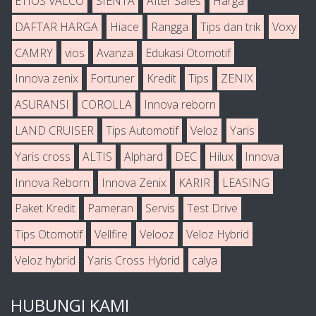
ETIOS VALCO
SIENTA
After Sales
Harga
DAFTAR HARGA
Hiace
Rangga
Tips dan trik
Voxy
CAMRY
vios
Avanza
Edukasi Otomotif
Innova zenix
Fortuner
Kredit
Tips
ZENIX
ASURANSI
COROLLA
Innova reborn
LAND CRUISER
Tips Automotif
Veloz
Yaris
Yaris cross
ALTIS
Alphard
DEC
Hilux
Innova
Innova Reborn
Innova Zenix
KARIR
LEASING
Paket Kredit
Pameran
Servis
Test Drive
Tips Otomotif
Vellfire
Velooz
Veloz Hybrid
Veloz hybrid
Yaris Cross Hybrid
calya
HUBUNGI KAMI