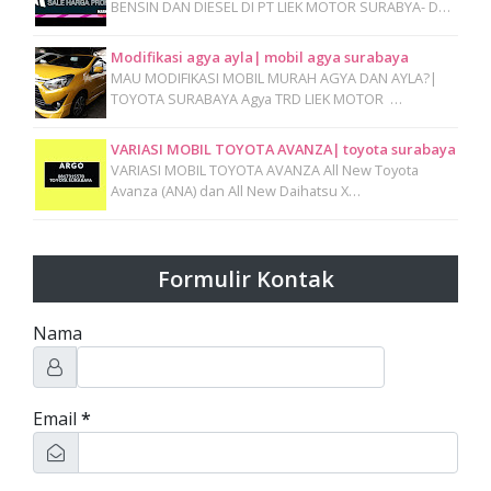
BENSIN DAN DIESEL DI PT LIEK MOTOR SURABYA- D…
Modifikasi agya ayla| mobil agya surabaya
MAU MODIFIKASI MOBIL MURAH AGYA DAN AYLA?|
TOYOTA SURABAYA Agya TRD LIEK MOTOR …
VARIASI MOBIL TOYOTA AVANZA| toyota surabaya
VARIASI MOBIL TOYOTA AVANZA All New Toyota
Avanza (ANA) dan All New Daihatsu X…
Formulir Kontak
Nama
Email
*