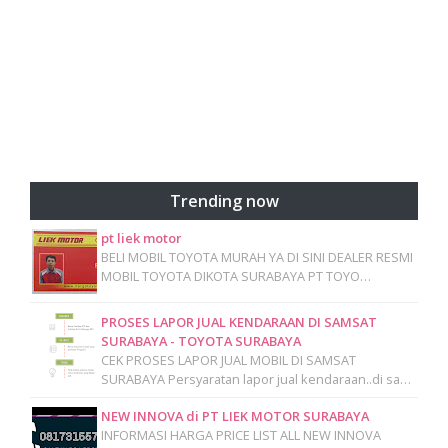
Trending now
pt liek motor
BELI MOBIL TOYOTA MURAH YA DI SINI DEALER RESMI
MOBIL TOYOTA DIKOTA SURABAYA PT TOYO…
PROSES LAPOR JUAL KENDARAAN DI SAMSAT
SURABAYA - TOYOTA SURABAYA
CEK PROSES LAPOR JUAL MOBIL DI SAMSAT
SURABAYA Persyaratan lapor jual kendaraan..di sa…
NEW INNOVA di PT LIEK MOTOR SURABAYA
INFORMASI HARGA PRICE LIST ALL NEW INNOVA