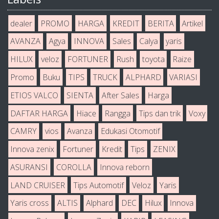
dealer
PROMO
HARGA
KREDIT
BERITA
Artikel
AVANZA
Agya
INNOVA
Sales
Calya
yaris
HILUX
veloz
FORTUNER
Rush
toyota
Raize
Promo
Buku
TIPS
TRUCK
ALPHARD
VARIASI
ETIOS VALCO
SIENTA
After Sales
Harga
DAFTAR HARGA
Hiace
Rangga
Tips dan trik
Voxy
CAMRY
vios
Avanza
Edukasi Otomotif
Innova zenix
Fortuner
Kredit
Tips
ZENIX
ASURANSI
COROLLA
Innova reborn
LAND CRUISER
Tips Automotif
Veloz
Yaris
Yaris cross
ALTIS
Alphard
DEC
Hilux
Innova