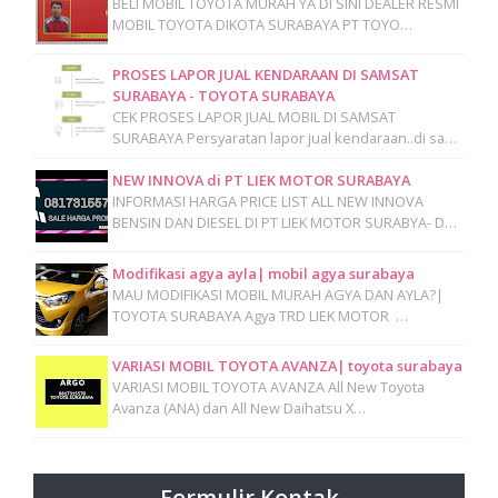
BELI MOBIL TOYOTA MURAH YA DI SINI DEALER RESMI
MOBIL TOYOTA DIKOTA SURABAYA PT TOYO…
PROSES LAPOR JUAL KENDARAAN DI SAMSAT
SURABAYA - TOYOTA SURABAYA
CEK PROSES LAPOR JUAL MOBIL DI SAMSAT
SURABAYA Persyaratan lapor jual kendaraan..di sa…
NEW INNOVA di PT LIEK MOTOR SURABAYA
INFORMASI HARGA PRICE LIST ALL NEW INNOVA
BENSIN DAN DIESEL DI PT LIEK MOTOR SURABYA- D…
Modifikasi agya ayla| mobil agya surabaya
MAU MODIFIKASI MOBIL MURAH AGYA DAN AYLA?|
TOYOTA SURABAYA Agya TRD LIEK MOTOR …
VARIASI MOBIL TOYOTA AVANZA| toyota surabaya
VARIASI MOBIL TOYOTA AVANZA All New Toyota
Avanza (ANA) dan All New Daihatsu X…
Formulir Kontak