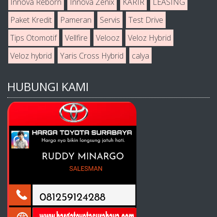
Innova Reborn
Innova Zenix
KARIR
LEASING
Paket Kredit
Pameran
Servis
Test Drive
Tips Otomotif
Vellfire
Velooz
Veloz Hybrid
Veloz hybrid
Yaris Cross Hybrid
calya
HUBUNGI KAMI