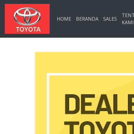
Langsung ke konten utama
TEN
HOME
BERANDA
SALES
KAMI