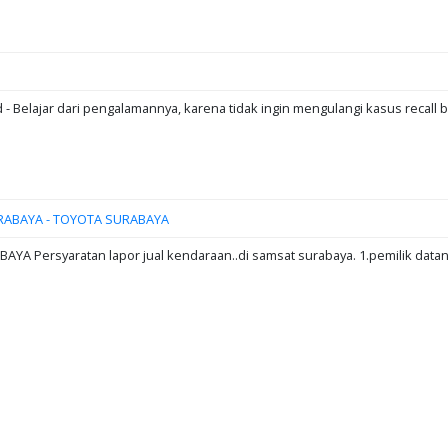
d - Belajar dari pengalamannya, karena tidak ingin mengulangi kasus recall b
RABAYA - TOYOTA SURABAYA
A Persyaratan lapor jual kendaraan..di samsat surabaya. 1.pemilik data