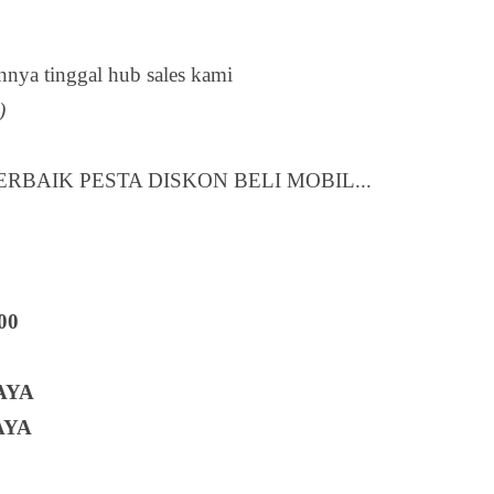
innya tinggal hub sales kami
)
AIK PESTA DISKON BELI MOBIL...
00
AYA
AYA