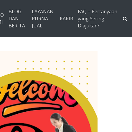
BLOG
LAYANAN
FAQ – Pertanyaan
TO
DAN
PURNA
KARIR
yang Sering
I
BERITA
JUAL
Diajukan?