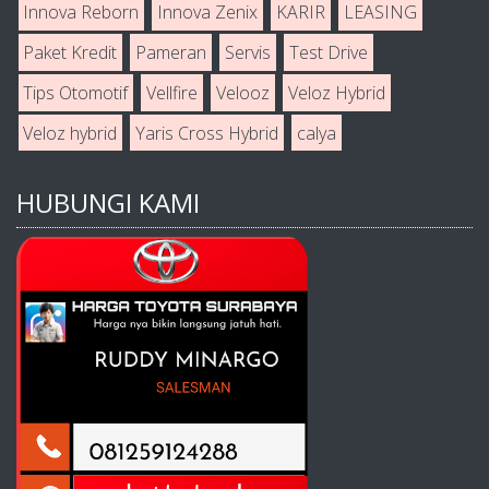
Innova Reborn
Innova Zenix
KARIR
LEASING
Paket Kredit
Pameran
Servis
Test Drive
Tips Otomotif
Vellfire
Velooz
Veloz Hybrid
Veloz hybrid
Yaris Cross Hybrid
calya
HUBUNGI KAMI