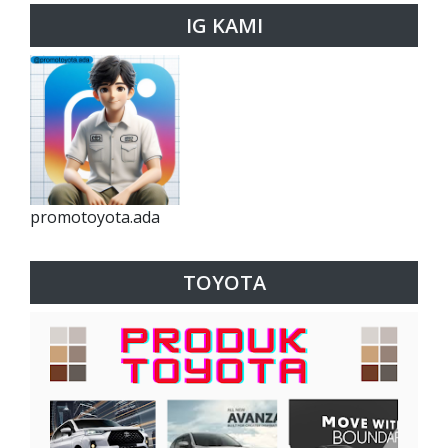
IG KAMI
promotoyota.ada
TOYOTA