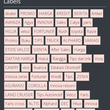
Labels
dealer
PROMO
HARGA
KREDIT
BERITA
Artikel
AVANZA
Agya
INNOVA
Sales
Calya
yaris
HILUX
veloz
FORTUNER
Rush
toyota
Raize
Promo
Buku
TIPS
TRUCK
ALPHARD
VARIASI
ETIOS VALCO
SIENTA
After Sales
Harga
DAFTAR HARGA
Hiace
Rangga
Tips dan trik
Voxy
CAMRY
vios
Avanza
Edukasi Otomotif
Innova zenix
Fortuner
Kredit
Tips
ZENIX
ASURANSI
COROLLA
Innova reborn
LAND CRUISER
Tips Automotif
Veloz
Yaris
Yaris cross
ALTIS
Alphard
DEC
Hilux
Innova