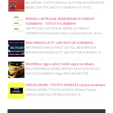
BELI MOBIL TOYOTA MURAH YA DI SINI DEALER RESMI
MOBIL TOYOTA DIKOTA SURABAYA PT TOYO…
PROSES LAPOR JUAL KENDARAAN DI SAMSAT
SURABAYA - TOYOTA SURABAYA
CEK PROSES LAPOR JUAL MOBIL DI SAMSAT
SURABAYA Persyaratan lapor jual kendaraan..di sa…
NEW INNOVA di PT LIEK MOTOR SURABAYA
INFORMASI HARGA PRICE LIST ALL NEW INNOVA
BENSIN DAN DIESEL DI PT LIEK MOTOR SURABYA- D…
Modifikasi agya ayla| mobil agya surabaya
MAU MODIFIKASI MOBIL MURAH AGYA DAN AYLA?|
TOYOTA SURABAYA Agya TRD LIEK MOTOR …
VARIASI MOBIL TOYOTA AVANZA| toyota surabaya
VARIASI MOBIL TOYOTA AVANZA All New Toyota
Avanza (ANA) dan All New Daihatsu X…