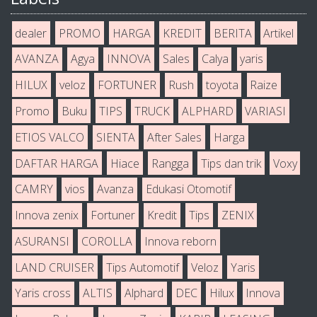
dealer
PROMO
HARGA
KREDIT
BERITA
Artikel
AVANZA
Agya
INNOVA
Sales
Calya
yaris
HILUX
veloz
FORTUNER
Rush
toyota
Raize
Promo
Buku
TIPS
TRUCK
ALPHARD
VARIASI
ETIOS VALCO
SIENTA
After Sales
Harga
DAFTAR HARGA
Hiace
Rangga
Tips dan trik
Voxy
CAMRY
vios
Avanza
Edukasi Otomotif
Innova zenix
Fortuner
Kredit
Tips
ZENIX
ASURANSI
COROLLA
Innova reborn
LAND CRUISER
Tips Automotif
Veloz
Yaris
Yaris cross
ALTIS
Alphard
DEC
Hilux
Innova