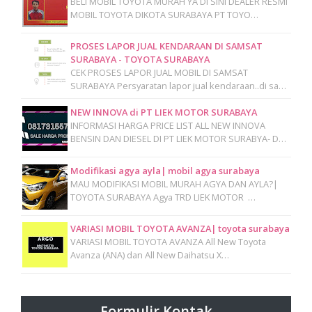
BELI MOBIL TOYOTA MURAH YA DI SINI DEALER RESMI
MOBIL TOYOTA DIKOTA SURABAYA PT TOYO…
PROSES LAPOR JUAL KENDARAAN DI SAMSAT
SURABAYA - TOYOTA SURABAYA
CEK PROSES LAPOR JUAL MOBIL DI SAMSAT
SURABAYA Persyaratan lapor jual kendaraan..di sa…
NEW INNOVA di PT LIEK MOTOR SURABAYA
INFORMASI HARGA PRICE LIST ALL NEW INNOVA
BENSIN DAN DIESEL DI PT LIEK MOTOR SURABYA- D…
Modifikasi agya ayla| mobil agya surabaya
MAU MODIFIKASI MOBIL MURAH AGYA DAN AYLA?|
TOYOTA SURABAYA Agya TRD LIEK MOTOR …
VARIASI MOBIL TOYOTA AVANZA| toyota surabaya
VARIASI MOBIL TOYOTA AVANZA All New Toyota
Avanza (ANA) dan All New Daihatsu X…
Formulir Kontak