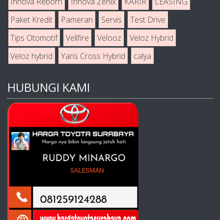
Innova Reborn
Innova Zenix
KARIR
LEASING
Paket Kredit
Pameran
Servis
Test Drive
Tips Otomotif
Vellfire
Velooz
Veloz Hybrid
Veloz hybrid
Yaris Cross Hybrid
calya
HUBUNGI KAMI