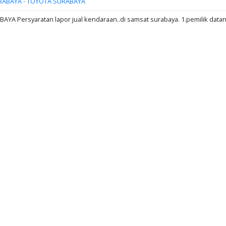
RABAYA - TOYOTA SURABAYA
A Persyaratan lapor jual kendaraan..di samsat surabaya. 1.pemilik data