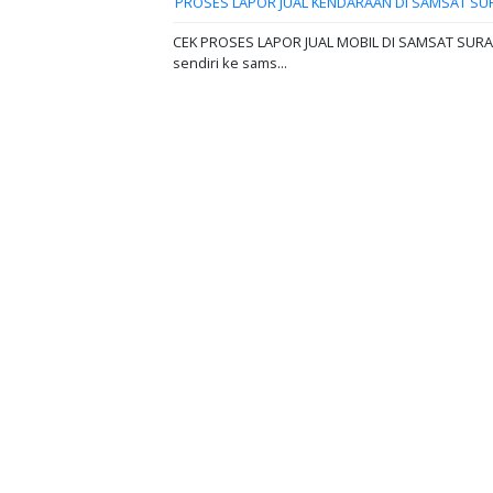
PROSES LAPOR JUAL KENDARAAN DI SAMSAT SU
CEK PROSES LAPOR JUAL MOBIL DI SAMSAT SURABAY
sendiri ke sams...