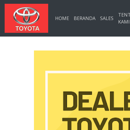
Langsung ke konten utama
TEN
HOME
BERANDA
SALES
KAMI