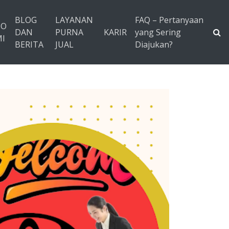
BLOG
LAYANAN
FAQ – Pertanyaan
TO
DAN
PURNA
KARIR
yang Sering
I
BERITA
JUAL
Diajukan?