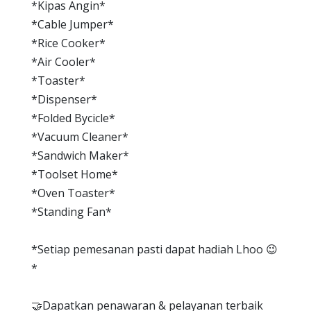
*Kipas Angin*
*Cable Jumper*
*Rice Cooker*
*Air Cooler*
*Toaster*
*Dispenser*
*Folded Bycicle*
*Vacuum Cleaner*
*Sandwich Maker*
*Toolset Home*
*Oven Toaster*
*Standing Fan*
*Setiap pemesanan pasti dapat hadiah Lhoo 😉
*
🤝Dapatkan penawaran & pelayanan terbaik