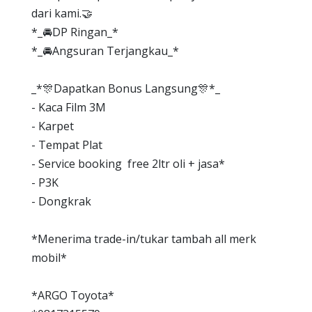
dari kami.🤝
*_🚘DP Ringan_*
*_🚘Angsuran Terjangkau_*
_*🎊Dapatkan Bonus Langsung🎊*_
- Kaca Film 3M
- Karpet
- Tempat Plat
- Service booking free 2ltr oli + jasa*
- P3K
- Dongkrak
*Menerima trade-in/tukar tambah all merk
mobil*
*ARGO Toyota*