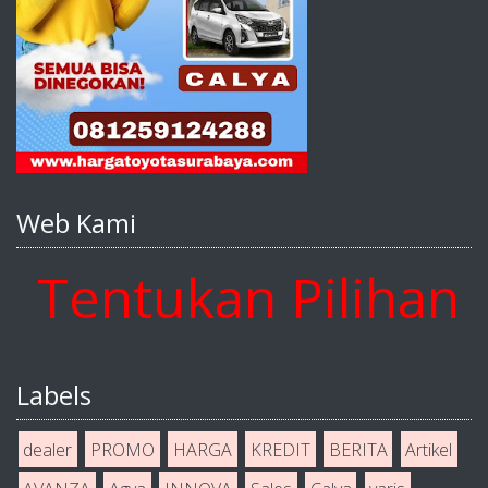
Web Kami
ntukan Pilihan An
Labels
dealer
PROMO
HARGA
KREDIT
BERITA
Artikel