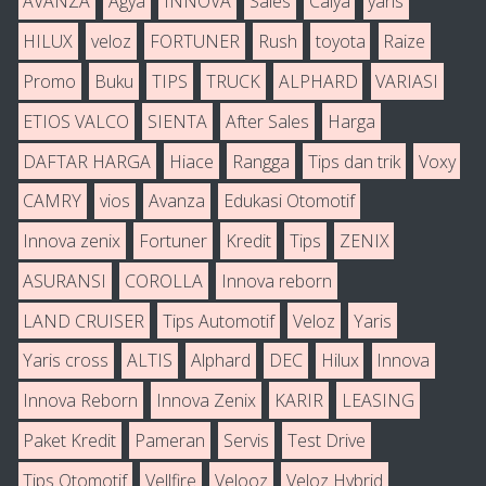
AVANZA
Agya
INNOVA
Sales
Calya
yaris
HILUX
veloz
FORTUNER
Rush
toyota
Raize
Promo
Buku
TIPS
TRUCK
ALPHARD
VARIASI
ETIOS VALCO
SIENTA
After Sales
Harga
DAFTAR HARGA
Hiace
Rangga
Tips dan trik
Voxy
CAMRY
vios
Avanza
Edukasi Otomotif
Innova zenix
Fortuner
Kredit
Tips
ZENIX
ASURANSI
COROLLA
Innova reborn
LAND CRUISER
Tips Automotif
Veloz
Yaris
Yaris cross
ALTIS
Alphard
DEC
Hilux
Innova
Innova Reborn
Innova Zenix
KARIR
LEASING
Paket Kredit
Pameran
Servis
Test Drive
Tips Otomotif
Vellfire
Velooz
Veloz Hybrid