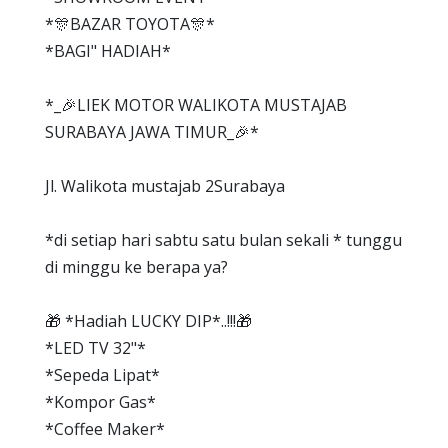
*🎊BAZAR TOYOTA🎊*
*BAGI" HADIAH*
*_🎉LIEK MOTOR WALIKOTA MUSTAJAB
SURABAYA JAWA TIMUR_🎉*
Jl. Walikota mustajab 2Surabaya
*di setiap hari sabtu satu bulan sekali * tunggu
di minggu ke berapa ya?
🎁 *Hadiah LUCKY DIP*..!!!🎁
*LED TV 32"*
*Sepeda Lipat*
*Kompor Gas*
*Coffee Maker*