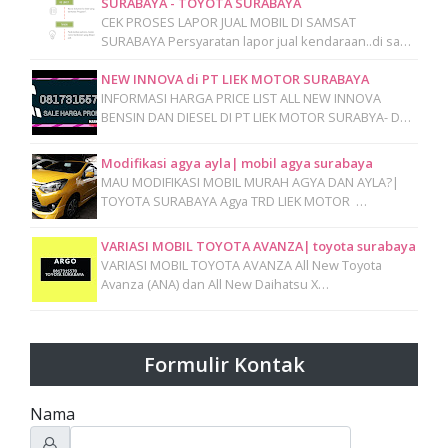
SURABAYA - TOYOTA SURABAYA
CEK PROSES LAPOR JUAL MOBIL DI SAMSAT
SURABAYA Persyaratan lapor jual kendaraan..di sa…
NEW INNOVA di PT LIEK MOTOR SURABAYA
INFORMASI HARGA PRICE LIST ALL NEW INNOVA
BENSIN DAN DIESEL DI PT LIEK MOTOR SURABYA- D…
Modifikasi agya ayla| mobil agya surabaya
MAU MODIFIKASI MOBIL MURAH AGYA DAN AYLA?|
TOYOTA SURABAYA Agya TRD LIEK MOTOR …
VARIASI MOBIL TOYOTA AVANZA| toyota surabaya
VARIASI MOBIL TOYOTA AVANZA All New Toyota
Avanza (ANA) dan All New Daihatsu X…
Formulir Kontak
Nama