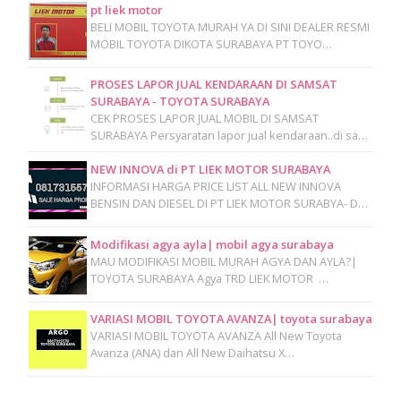
pt liek motor
BELI MOBIL TOYOTA MURAH YA DI SINI DEALER RESMI
MOBIL TOYOTA DIKOTA SURABAYA PT TOYO…
PROSES LAPOR JUAL KENDARAAN DI SAMSAT
SURABAYA - TOYOTA SURABAYA
CEK PROSES LAPOR JUAL MOBIL DI SAMSAT
SURABAYA Persyaratan lapor jual kendaraan..di sa…
NEW INNOVA di PT LIEK MOTOR SURABAYA
INFORMASI HARGA PRICE LIST ALL NEW INNOVA
BENSIN DAN DIESEL DI PT LIEK MOTOR SURABYA- D…
Modifikasi agya ayla| mobil agya surabaya
MAU MODIFIKASI MOBIL MURAH AGYA DAN AYLA?|
TOYOTA SURABAYA Agya TRD LIEK MOTOR …
VARIASI MOBIL TOYOTA AVANZA| toyota surabaya
VARIASI MOBIL TOYOTA AVANZA All New Toyota
Avanza (ANA) dan All New Daihatsu X…