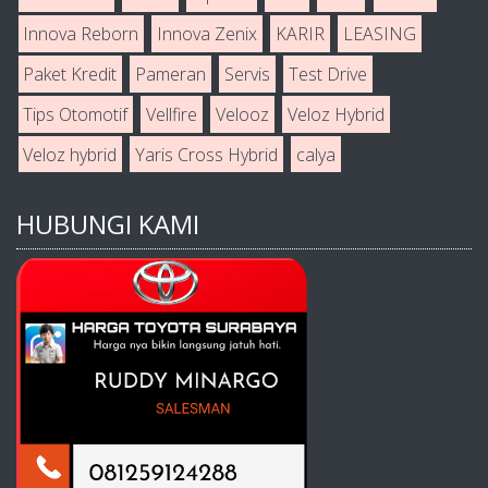
Innova Reborn
Innova Zenix
KARIR
LEASING
Paket Kredit
Pameran
Servis
Test Drive
Tips Otomotif
Vellfire
Velooz
Veloz Hybrid
Veloz hybrid
Yaris Cross Hybrid
calya
HUBUNGI KAMI