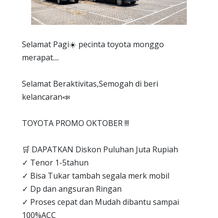
Selamat Pagi☀️ pecinta toyota monggo
merapat....
Selamat Beraktivitas,Semogah di beri
kelancaran📣
TOYOTA PROMO OKTOBER !!!
🛒 DAPATKAN Diskon Puluhan Juta Rupiah
✓ Tenor 1-5tahun
✓ Bisa Tukar tambah segala merk mobil
✓ Dp dan angsuran Ringan
✓ Proses cepat dan Mudah dibantu sampai
100%ACC