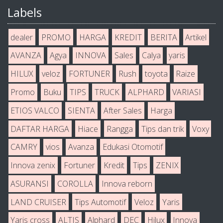
Labels
dealer
PROMO
HARGA
KREDIT
BERITA
Artikel
AVANZA
Agya
INNOVA
Sales
Calya
yaris
HILUX
veloz
FORTUNER
Rush
toyota
Raize
Promo
Buku
TIPS
TRUCK
ALPHARD
VARIASI
ETIOS VALCO
SIENTA
After Sales
Harga
DAFTAR HARGA
Hiace
Rangga
Tips dan trik
Voxy
CAMRY
vios
Avanza
Edukasi Otomotif
Innova zenix
Fortuner
Kredit
Tips
ZENIX
ASURANSI
COROLLA
Innova reborn
LAND CRUISER
Tips Automotif
Veloz
Yaris
Yaris cross
ALTIS
Alphard
DEC
Hilux
Innova