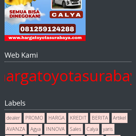
Web Kami
gatoyotasurabaya.c
Labels
dealer
PROMO
HARGA
KREDIT
BERITA
Artikel
AVANZA
Agya
INNOVA
Sales
Calya
yaris