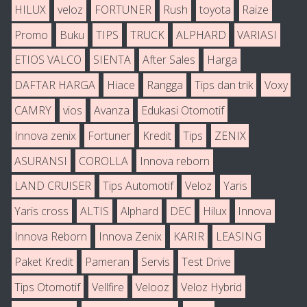
HILUX
veloz
FORTUNER
Rush
toyota
Raize
Promo
Buku
TIPS
TRUCK
ALPHARD
VARIASI
ETIOS VALCO
SIENTA
After Sales
Harga
DAFTAR HARGA
Hiace
Rangga
Tips dan trik
Voxy
CAMRY
vios
Avanza
Edukasi Otomotif
Innova zenix
Fortuner
Kredit
Tips
ZENIX
ASURANSI
COROLLA
Innova reborn
LAND CRUISER
Tips Automotif
Veloz
Yaris
Yaris cross
ALTIS
Alphard
DEC
Hilux
Innova
Innova Reborn
Innova Zenix
KARIR
LEASING
Paket Kredit
Pameran
Servis
Test Drive
Tips Otomotif
Vellfire
Velooz
Veloz Hybrid