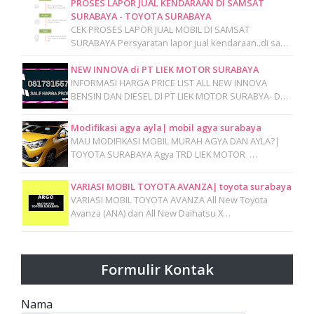
PROSES LAPOR JUAL KENDARAAN DI SAMSAT
SURABAYA - TOYOTA SURABAYA
CEK PROSES LAPOR JUAL MOBIL DI SAMSAT
SURABAYA Persyaratan lapor jual kendaraan..di sa…
NEW INNOVA di PT LIEK MOTOR SURABAYA
INFORMASI HARGA PRICE LIST ALL NEW INNOVA
BENSIN DAN DIESEL DI PT LIEK MOTOR SURABYA- D…
Modifikasi agya ayla| mobil agya surabaya
MAU MODIFIKASI MOBIL MURAH AGYA DAN AYLA?|
TOYOTA SURABAYA Agya TRD LIEK MOTOR …
VARIASI MOBIL TOYOTA AVANZA| toyota surabaya
VARIASI MOBIL TOYOTA AVANZA All New Toyota
Avanza (ANA) dan All New Daihatsu X…
Formulir Kontak
Nama