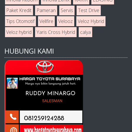
Paket Kredit
Pameran
Servis
Test Drive
Tips Otomotif
Vellfire
Velooz
Veloz Hybrid
Veloz hybrid
Yaris Cross Hybrid
calya
HUBUNGI KAMI