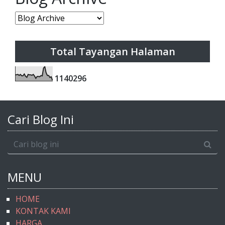
Total Tayangan Halaman
1
1
4
0
2
9
6
Cari Blog Ini
MENU
HOME
KONTAK KAMI
HARGA