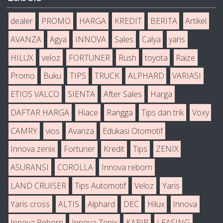
dealer
PROMO
HARGA
KREDIT
BERITA
Artikel
AVANZA
Agya
INNOVA
Sales
Calya
yaris
HILUX
veloz
FORTUNER
Rush
toyota
Raize
Promo
Buku
TIPS
TRUCK
ALPHARD
VARIASI
ETIOS VALCO
SIENTA
After Sales
Harga
DAFTAR HARGA
Hiace
Rangga
Tips dan trik
Voxy
CAMRY
vios
Avanza
Edukasi Otomotif
Innova zenix
Fortuner
Kredit
Tips
ZENIX
ASURANSI
COROLLA
Innova reborn
LAND CRUISER
Tips Automotif
Veloz
Yaris
Yaris cross
ALTIS
Alphard
DEC
Hilux
Innova
Innova Reborn
Innova Zenix
KARIR
LEASING