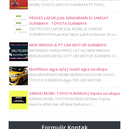
MOBIL TOYOTA DIKOTA SURABAYA PT TOYO…
PROSES LAPOR JUAL KENDARAAN DI SAMSAT
SURABAYA - TOYOTA SURABAYA
CEK PROSES LAPOR JUAL MOBIL DI SAMSAT
SURABAYA Persyaratan lapor jual kendaraan..di sa…
NEW INNOVA di PT LIEK MOTOR SURABAYA
INFORMASI HARGA PRICE LIST ALL NEW INNOVA
BENSIN DAN DIESEL DI PT LIEK MOTOR SURABYA- D…
Modifikasi agya ayla| mobil agya surabaya
MAU MODIFIKASI MOBIL MURAH AGYA DAN AYLA?|
TOYOTA SURABAYA Agya TRD LIEK MOTOR …
VARIASI MOBIL TOYOTA AVANZA| toyota surabaya
VARIASI MOBIL TOYOTA AVANZA All New Toyota
Avanza (ANA) dan All New Daihatsu X…
Formulir Kontak