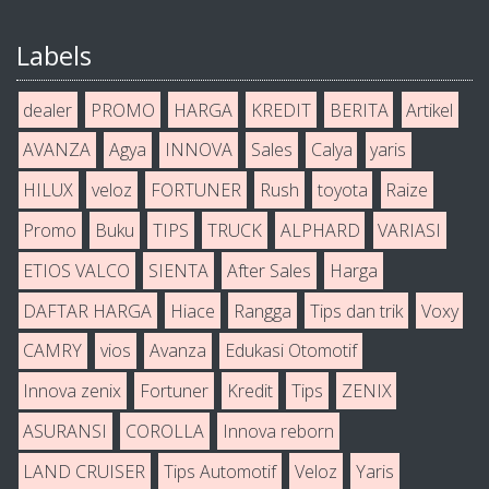
Labels
dealer
PROMO
HARGA
KREDIT
BERITA
Artikel
AVANZA
Agya
INNOVA
Sales
Calya
yaris
HILUX
veloz
FORTUNER
Rush
toyota
Raize
Promo
Buku
TIPS
TRUCK
ALPHARD
VARIASI
ETIOS VALCO
SIENTA
After Sales
Harga
DAFTAR HARGA
Hiace
Rangga
Tips dan trik
Voxy
CAMRY
vios
Avanza
Edukasi Otomotif
Innova zenix
Fortuner
Kredit
Tips
ZENIX
ASURANSI
COROLLA
Innova reborn
LAND CRUISER
Tips Automotif
Veloz
Yaris