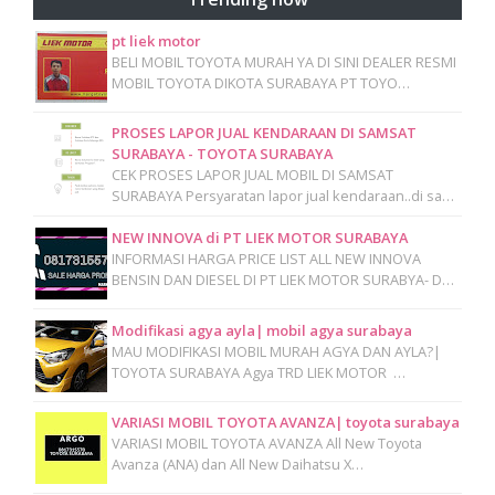
pt liek motor
BELI MOBIL TOYOTA MURAH YA DI SINI DEALER RESMI
MOBIL TOYOTA DIKOTA SURABAYA PT TOYO…
PROSES LAPOR JUAL KENDARAAN DI SAMSAT
SURABAYA - TOYOTA SURABAYA
CEK PROSES LAPOR JUAL MOBIL DI SAMSAT
SURABAYA Persyaratan lapor jual kendaraan..di sa…
NEW INNOVA di PT LIEK MOTOR SURABAYA
INFORMASI HARGA PRICE LIST ALL NEW INNOVA
BENSIN DAN DIESEL DI PT LIEK MOTOR SURABYA- D…
Modifikasi agya ayla| mobil agya surabaya
MAU MODIFIKASI MOBIL MURAH AGYA DAN AYLA?|
TOYOTA SURABAYA Agya TRD LIEK MOTOR …
VARIASI MOBIL TOYOTA AVANZA| toyota surabaya
VARIASI MOBIL TOYOTA AVANZA All New Toyota
Avanza (ANA) dan All New Daihatsu X…