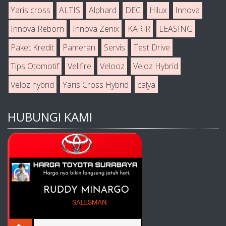
Yaris cross
ALTIS
Alphard
DEC
Hilux
Innova
Innova Reborn
Innova Zenix
KARIR
LEASING
Paket Kredit
Pameran
Servis
Test Drive
Tips Otomotif
Vellfire
Velooz
Veloz Hybrid
Veloz hybrid
Yaris Cross Hybrid
calya
HUBUNGI KAMI