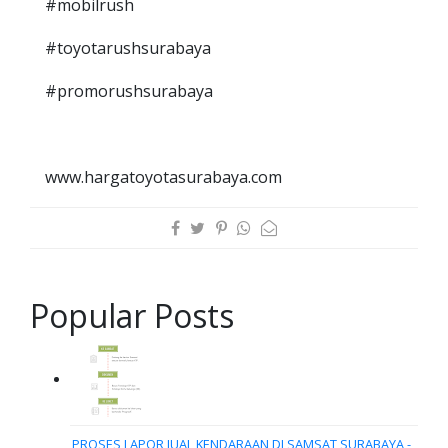
#mobilrush
#toyotarushsurabaya
#promorushsurabaya
www.hargatoyotasurabaya.com
Popular Posts
PROSES LAPOR JUAL KENDARAAN DI SAMSAT SURABAYA -