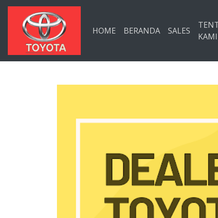
Langsung ke konten utama
TEN
HOME
BERANDA
SALES
KAMI