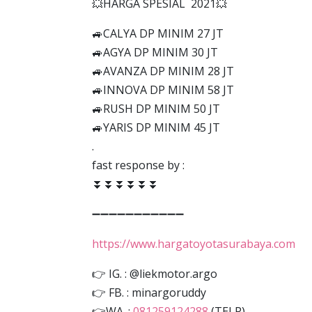
💥HARGA SPESIAL 2021💥
🚙CALYA DP MINIM 27 JT
🚙AGYA DP MINIM 30 JT
🚙AVANZA DP MINIM 28 JT
🚙INNOVA DP MINIM 58 JT
🚙RUSH DP MINIM 50 JT
🚙YARIS DP MINIM 45 JT
.
fast response by :
⏬⏬⏬⏬⏬⏬
➖➖➖➖➖➖➖➖➖➖➖
https://www.hargatoyotasurabaya.com
👉 IG. : @liekmotor.argo
👉 FB. : minargoruddy
👉WA. :
081259124288
(TELP)