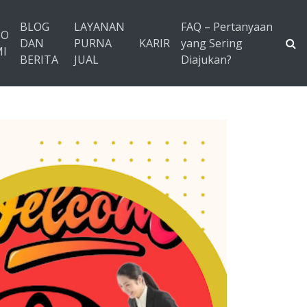
BLOG
LAYANAN
FAQ – Pertanyaan
TO
DAN
PURNA
KARIR
yang Sering
I
BERITA
JUAL
Diajukan?