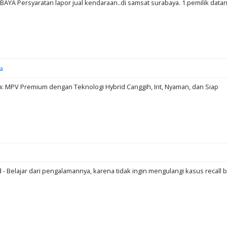
A Persyaratan lapor jual kendaraan..di samsat surabaya. 1.pemilik data
a
: MPV Premium dengan Teknologi Hybrid Canggih, Irit, Nyaman, dan Siap
d - Belajar dari pengalamannya, karena tidak ingin mengulangi kasus recall b