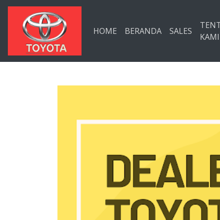
Langsung ke konten utama
TEN
HOME
BERANDA
SALES
KAMI