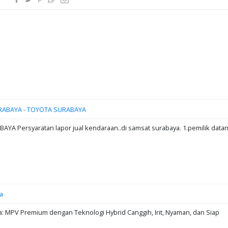
RABAYA - TOYOTA SURABAYA
A Persyaratan lapor jual kendaraan..di samsat surabaya. 1.pemilik data
a
: MPV Premium dengan Teknologi Hybrid Canggih, Irit, Nyaman, dan Siap