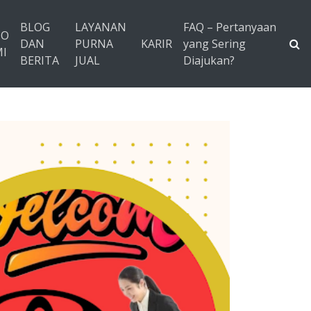
BLOG
LAYANAN
FAQ – Pertanyaan
TO
DAN
PURNA
KARIR
yang Sering
I
BERITA
JUAL
Diajukan?