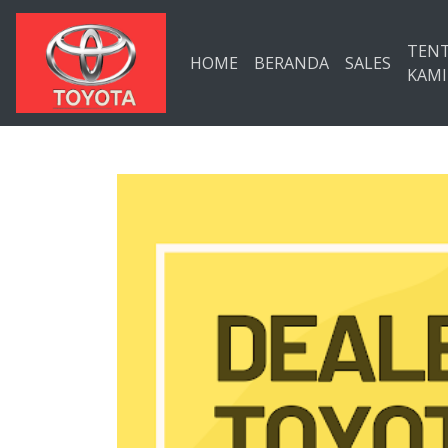
Langsung ke konten utama
TEN
HOME
BERANDA
SALES
KAMI