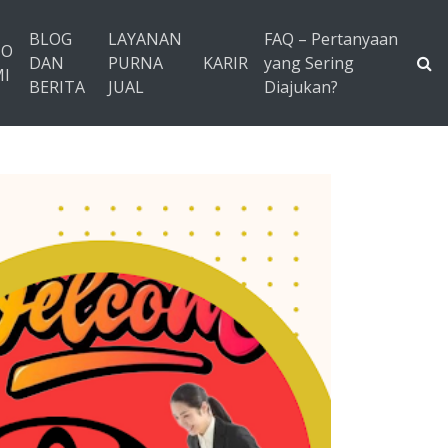
BLOG
LAYANAN
FAQ – Pertanyaan
TO
DAN
PURNA
KARIR
yang Sering
I
BERITA
JUAL
Diajukan?