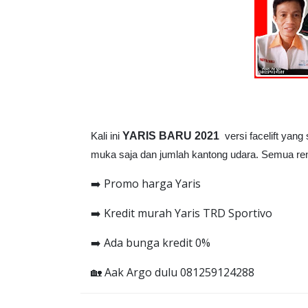
Kali ini
YARIS BARU 2021
versi facelift yan
muka saja dan jumlah kantong udara. Semua rentan
➡️ Promo harga Yaris
➡️ Kredit murah Yaris TRD Sportivo
➡️ Ada bunga kredit 0%
🏡 Aak Argo dulu 081259124288