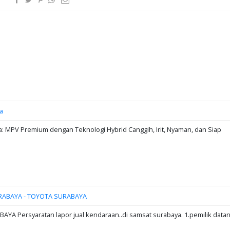
a
: MPV Premium dengan Teknologi Hybrid Canggih, Irit, Nyaman, dan Siap
RABAYA - TOYOTA SURABAYA
A Persyaratan lapor jual kendaraan..di samsat surabaya. 1.pemilik data