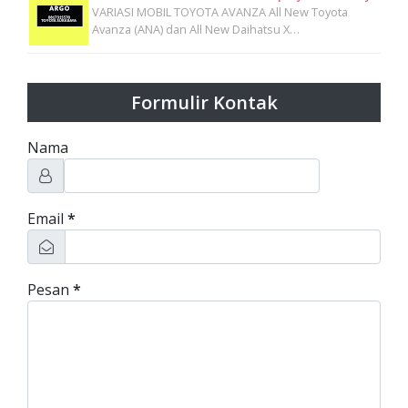
VARIASI MOBIL TOYOTA AVANZA All New Toyota
Avanza (ANA) dan All New Daihatsu X…
Formulir Kontak
Nama
Email
*
Pesan
*