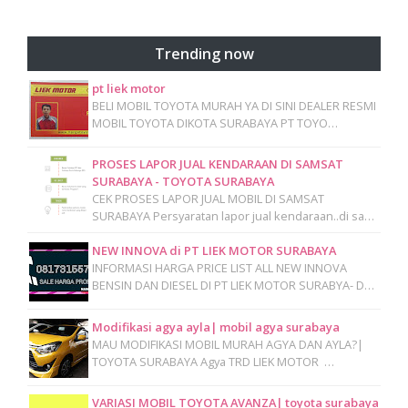
Trending now
pt liek motor
BELI MOBIL TOYOTA MURAH YA DI SINI DEALER RESMI
MOBIL TOYOTA DIKOTA SURABAYA PT TOYO…
PROSES LAPOR JUAL KENDARAAN DI SAMSAT
SURABAYA - TOYOTA SURABAYA
CEK PROSES LAPOR JUAL MOBIL DI SAMSAT
SURABAYA Persyaratan lapor jual kendaraan..di sa…
NEW INNOVA di PT LIEK MOTOR SURABAYA
INFORMASI HARGA PRICE LIST ALL NEW INNOVA
BENSIN DAN DIESEL DI PT LIEK MOTOR SURABYA- D…
Modifikasi agya ayla| mobil agya surabaya
MAU MODIFIKASI MOBIL MURAH AGYA DAN AYLA?|
TOYOTA SURABAYA Agya TRD LIEK MOTOR …
VARIASI MOBIL TOYOTA AVANZA| toyota surabaya