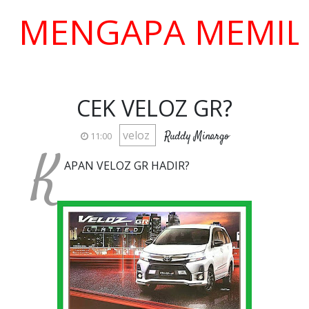
ENGAPA MEMILIH K
CEK VELOZ GR?
veloz
Ruddy Minargo
11:00
K
APAN VELOZ GR HADIR?