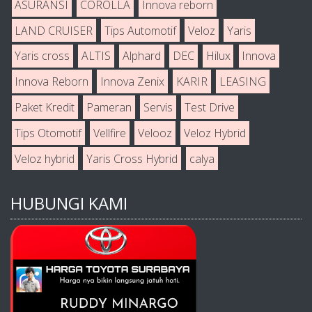
ASURANSI
COROLLA
Innova reborn
LAND CRUISER
Tips Automotif
Veloz
Yaris
Yaris cross
ALTIS
Alphard
DEC
Hilux
Innova
Innova Reborn
Innova Zenix
KARIR
LEASING
Paket Kredit
Pameran
Servis
Test Drive
Tips Otomotif
Vellfire
Velooz
Veloz Hybrid
Veloz hybrid
Yaris Cross Hybrid
calya
HUBUNGI KAMI