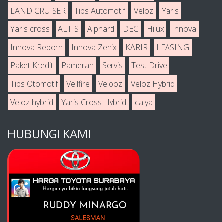
LAND CRUISER
Tips Automotif
Veloz
Yaris
Yaris cross
ALTIS
Alphard
DEC
Hilux
Innova
Innova Reborn
Innova Zenix
KARIR
LEASING
Paket Kredit
Pameran
Servis
Test Drive
Tips Otomotif
Vellfire
Velooz
Veloz Hybrid
Veloz hybrid
Yaris Cross Hybrid
calya
HUBUNGI KAMI