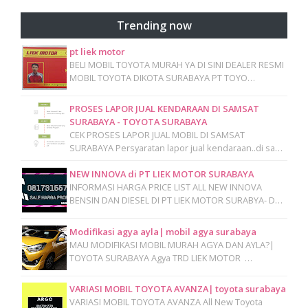
Trending now
pt liek motor
BELI MOBIL TOYOTA MURAH YA DI SINI DEALER RESMI
MOBIL TOYOTA DIKOTA SURABAYA PT TOYO…
PROSES LAPOR JUAL KENDARAAN DI SAMSAT
SURABAYA - TOYOTA SURABAYA
CEK PROSES LAPOR JUAL MOBIL DI SAMSAT
SURABAYA Persyaratan lapor jual kendaraan..di sa…
NEW INNOVA di PT LIEK MOTOR SURABAYA
INFORMASI HARGA PRICE LIST ALL NEW INNOVA
BENSIN DAN DIESEL DI PT LIEK MOTOR SURABYA- D…
Modifikasi agya ayla| mobil agya surabaya
MAU MODIFIKASI MOBIL MURAH AGYA DAN AYLA?|
TOYOTA SURABAYA Agya TRD LIEK MOTOR …
VARIASI MOBIL TOYOTA AVANZA| toyota surabaya
VARIASI MOBIL TOYOTA AVANZA All New Toyota