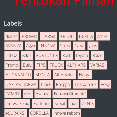
Labels
dealer
PROMO
HARGA
KREDIT
BERITA
Artikel
AVANZA
Agya
INNOVA
Sales
Calya
yaris
HILUX
veloz
FORTUNER
Rush
toyota
Raize
Promo
Buku
TIPS
TRUCK
ALPHARD
VARIASI
ETIOS VALCO
SIENTA
After Sales
Harga
DAFTAR HARGA
Hiace
Rangga
Tips dan trik
Voxy
CAMRY
vios
Avanza
Edukasi Otomotif
Innova zenix
Fortuner
Kredit
Tips
ZENIX
ASURANSI
COROLLA
Innova reborn