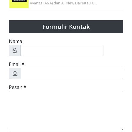
Avanza (ANA) dan All New Daihatsu X…
Formulir Kontak
Nama
Email
*
Pesan
*