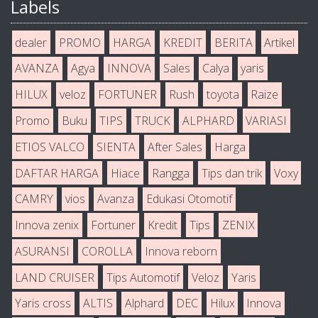
Labels
dealer
PROMO
HARGA
KREDIT
BERITA
Artikel
AVANZA
Agya
INNOVA
Sales
Calya
yaris
HILUX
veloz
FORTUNER
Rush
toyota
Raize
Promo
Buku
TIPS
TRUCK
ALPHARD
VARIASI
ETIOS VALCO
SIENTA
After Sales
Harga
DAFTAR HARGA
Hiace
Rangga
Tips dan trik
Voxy
CAMRY
vios
Avanza
Edukasi Otomotif
Innova zenix
Fortuner
Kredit
Tips
ZENIX
ASURANSI
COROLLA
Innova reborn
LAND CRUISER
Tips Automotif
Veloz
Yaris
Yaris cross
ALTIS
Alphard
DEC
Hilux
Innova