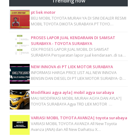
Trending now
pt liek motor
BELI MOBIL TOYOTA MURAH YA DI SINI DEALER RESMI
MOBIL TOYOTA DIKOTA SURABAYA PT TOYO…
PROSES LAPOR JUAL KENDARAAN DI SAMSAT
SURABAYA - TOYOTA SURABAYA
CEK PROSES LAPOR JUAL MOBIL DI SAMSAT
SURABAYA Persyaratan lapor jual kendaraan..di sa…
NEW INNOVA di PT LIEK MOTOR SURABAYA
INFORMASI HARGA PRICE LIST ALL NEW INNOVA
BENSIN DAN DIESEL DI PT LIEK MOTOR SURABYA- D…
Modifikasi agya ayla| mobil agya surabaya
MAU MODIFIKASI MOBIL MURAH AGYA DAN AYLA?|
TOYOTA SURABAYA Agya TRD LIEK MOTOR …
VARIASI MOBIL TOYOTA AVANZA| toyota surabaya
VARIASI MOBIL TOYOTA AVANZA All New Toyota
Avanza (ANA) dan All New Daihatsu X…