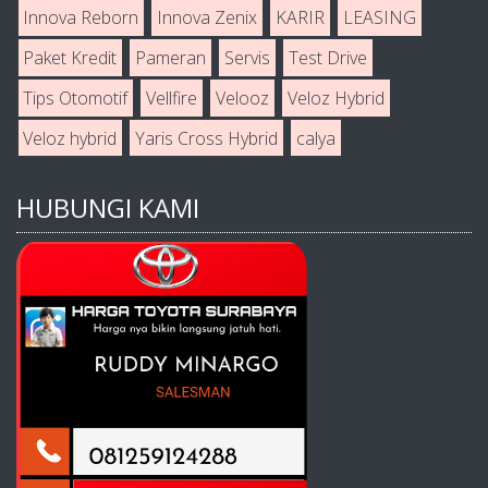
Innova Reborn
Innova Zenix
KARIR
LEASING
Paket Kredit
Pameran
Servis
Test Drive
Tips Otomotif
Vellfire
Velooz
Veloz Hybrid
Veloz hybrid
Yaris Cross Hybrid
calya
HUBUNGI KAMI