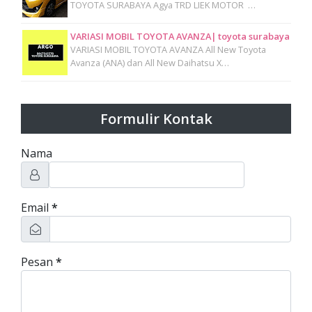
TOYOTA SURABAYA Agya TRD LIEK MOTOR …
VARIASI MOBIL TOYOTA AVANZA| toyota surabaya
VARIASI MOBIL TOYOTA AVANZA All New Toyota
Avanza (ANA) dan All New Daihatsu X…
Formulir Kontak
Nama
Email
*
Pesan
*