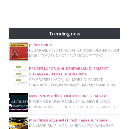
Trending now
pt liek motor
BELI MOBIL TOYOTA MURAH YA DI SINI DEALER RESMI
MOBIL TOYOTA DIKOTA SURABAYA PT TOYO…
PROSES LAPOR JUAL KENDARAAN DI SAMSAT
SURABAYA - TOYOTA SURABAYA
CEK PROSES LAPOR JUAL MOBIL DI SAMSAT
SURABAYA Persyaratan lapor jual kendaraan..di sa…
NEW INNOVA di PT LIEK MOTOR SURABAYA
INFORMASI HARGA PRICE LIST ALL NEW INNOVA
BENSIN DAN DIESEL DI PT LIEK MOTOR SURABYA- D…
Modifikasi agya ayla| mobil agya surabaya
MAU MODIFIKASI MOBIL MURAH AGYA DAN AYLA?|