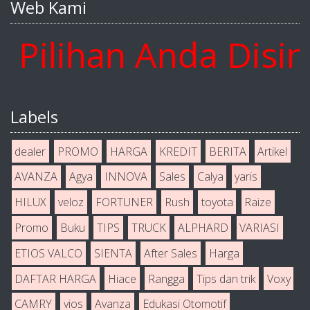
Web Kami
lihan Anda Disini 
Labels
dealer
PROMO
HARGA
KREDIT
BERITA
Artikel
AVANZA
Agya
INNOVA
Sales
Calya
yaris
HILUX
veloz
FORTUNER
Rush
toyota
Raize
Promo
Buku
TIPS
TRUCK
ALPHARD
VARIASI
ETIOS VALCO
SIENTA
After Sales
Harga
DAFTAR HARGA
Hiace
Rangga
Tips dan trik
Voxy
CAMRY
vios
Avanza
Edukasi Otomotif