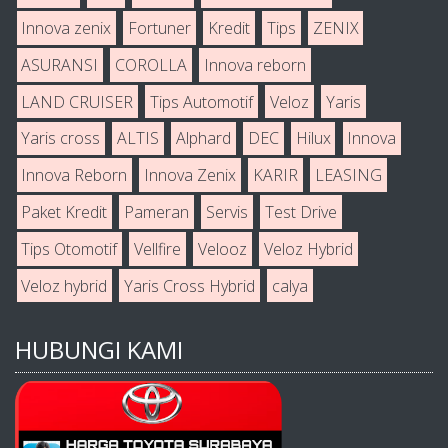
Innova zenix
Fortuner
Kredit
Tips
ZENIX
ASURANSI
COROLLA
Innova reborn
LAND CRUISER
Tips Automotif
Veloz
Yaris
Yaris cross
ALTIS
Alphard
DEC
Hilux
Innova
Innova Reborn
Innova Zenix
KARIR
LEASING
Paket Kredit
Pameran
Servis
Test Drive
Tips Otomotif
Vellfire
Velooz
Veloz Hybrid
Veloz hybrid
Yaris Cross Hybrid
calya
HUBUNGI KAMI