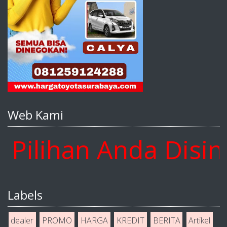
Web Kami
lihan Anda Disini 
Labels
dealer
PROMO
HARGA
KREDIT
BERITA
Artikel