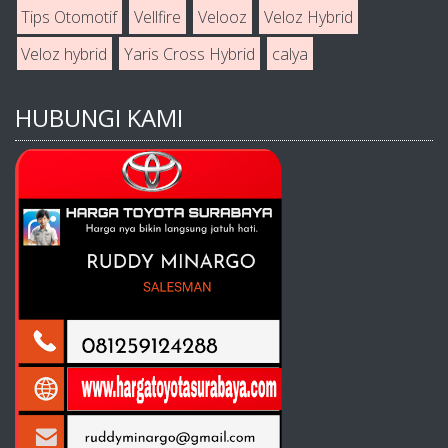
Tips Otomotif
Vellfire
Velooz
Veloz Hybrid
Veloz hybrid
Yaris Cross Hybrid
calya
HUBUNGI KAMI