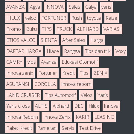
AVANZA
Agya
INNOVA
Sales
Calya
yaris
HILUX
veloz
FORTUNER
Rush
toyota
Raize
Promo
Buku
TIPS
TRUCK
ALPHARD
VARIASI
ETIOS VALCO
SIENTA
After Sales
Harga
DAFTAR HARGA
Hiace
Rangga
Tips dan trik
Voxy
CAMRY
vios
Avanza
Edukasi Otomotif
Innova zenix
Fortuner
Kredit
Tips
ZENIX
ASURANSI
COROLLA
Innova reborn
LAND CRUISER
Tips Automotif
Veloz
Yaris
Yaris cross
ALTIS
Alphard
DEC
Hilux
Innova
Innova Reborn
Innova Zenix
KARIR
LEASING
Paket Kredit
Pameran
Servis
Test Drive