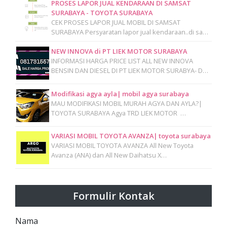
PROSES LAPOR JUAL KENDARAAN DI SAMSAT
SURABAYA - TOYOTA SURABAYA
CEK PROSES LAPOR JUAL MOBIL DI SAMSAT
SURABAYA Persyaratan lapor jual kendaraan..di sa…
NEW INNOVA di PT LIEK MOTOR SURABAYA
INFORMASI HARGA PRICE LIST ALL NEW INNOVA
BENSIN DAN DIESEL DI PT LIEK MOTOR SURABYA- D…
Modifikasi agya ayla| mobil agya surabaya
MAU MODIFIKASI MOBIL MURAH AGYA DAN AYLA?|
TOYOTA SURABAYA Agya TRD LIEK MOTOR …
VARIASI MOBIL TOYOTA AVANZA| toyota surabaya
VARIASI MOBIL TOYOTA AVANZA All New Toyota
Avanza (ANA) dan All New Daihatsu X…
Formulir Kontak
Nama