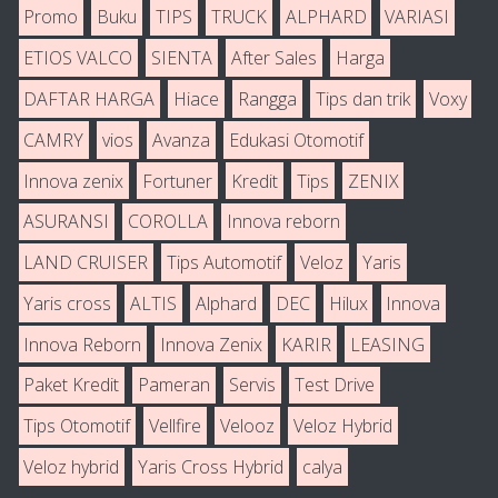
Promo
Buku
TIPS
TRUCK
ALPHARD
VARIASI
ETIOS VALCO
SIENTA
After Sales
Harga
DAFTAR HARGA
Hiace
Rangga
Tips dan trik
Voxy
CAMRY
vios
Avanza
Edukasi Otomotif
Innova zenix
Fortuner
Kredit
Tips
ZENIX
ASURANSI
COROLLA
Innova reborn
LAND CRUISER
Tips Automotif
Veloz
Yaris
Yaris cross
ALTIS
Alphard
DEC
Hilux
Innova
Innova Reborn
Innova Zenix
KARIR
LEASING
Paket Kredit
Pameran
Servis
Test Drive
Tips Otomotif
Vellfire
Velooz
Veloz Hybrid
Veloz hybrid
Yaris Cross Hybrid
calya