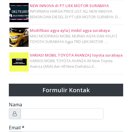
NEW INNOVA di PT LIEK MOTOR SURABAYA
INFORMASI HARGA PRICE LIST ALL NEW INNOVA
BENSIN DAN DIESEL DI PT LIEK MOTOR SURABYA- D…
Modifikasi agya ayla| mobil agya surabaya
MAU MODIFIKASI MOBIL MURAH AGYA DAN AYLA?|
TOYOTA SURABAYA Agya TRD LIEK MOTOR …
VARIASI MOBIL TOYOTA AVANZA| toyota surabaya
VARIASI MOBIL TOYOTA AVANZA All New Toyota
Avanza (ANA) dan All New Daihatsu X…
Formulir Kontak
Nama
Email
*