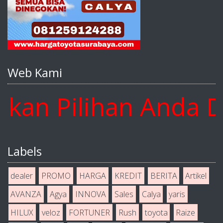
Web Kami
 Pilihan Anda Disi
Labels
dealer
PROMO
HARGA
KREDIT
BERITA
Artikel
AVANZA
Agya
INNOVA
Sales
Calya
yaris
HILUX
veloz
FORTUNER
Rush
toyota
Raize