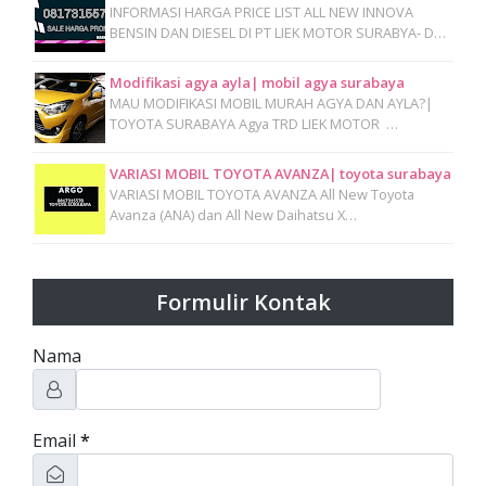
INFORMASI HARGA PRICE LIST ALL NEW INNOVA
BENSIN DAN DIESEL DI PT LIEK MOTOR SURABYA- D…
Modifikasi agya ayla| mobil agya surabaya
MAU MODIFIKASI MOBIL MURAH AGYA DAN AYLA?|
TOYOTA SURABAYA Agya TRD LIEK MOTOR …
VARIASI MOBIL TOYOTA AVANZA| toyota surabaya
VARIASI MOBIL TOYOTA AVANZA All New Toyota
Avanza (ANA) dan All New Daihatsu X…
Formulir Kontak
Nama
Email
*