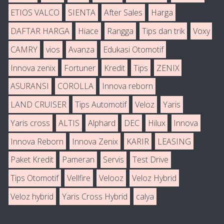
ETIOS VALCO
SIENTA
After Sales
Harga
DAFTAR HARGA
Hiace
Rangga
Tips dan trik
Voxy
CAMRY
vios
Avanza
Edukasi Otomotif
Innova zenix
Fortuner
Kredit
Tips
ZENIX
ASURANSI
COROLLA
Innova reborn
LAND CRUISER
Tips Automotif
Veloz
Yaris
Yaris cross
ALTIS
Alphard
DEC
Hilux
Innova
Innova Reborn
Innova Zenix
KARIR
LEASING
Paket Kredit
Pameran
Servis
Test Drive
Tips Otomotif
Vellfire
Velooz
Veloz Hybrid
Veloz hybrid
Yaris Cross Hybrid
calya