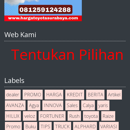
Web Kami
entukan Pilihan An
Labels
dealer
PROMO
HARGA
KREDIT
BERITA
Artikel
AVANZA
Agya
INNOVA
Sales
Calya
yaris
HILUX
veloz
FORTUNER
Rush
toyota
Raize
Promo
Buku
TIPS
TRUCK
ALPHARD
VARIASI