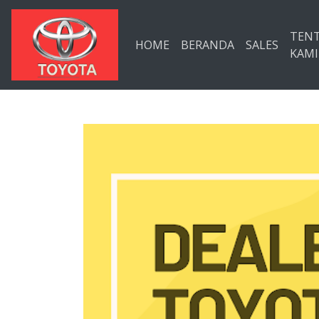
Langsung ke konten utama
TEN
HOME
BERANDA
SALES
KAMI