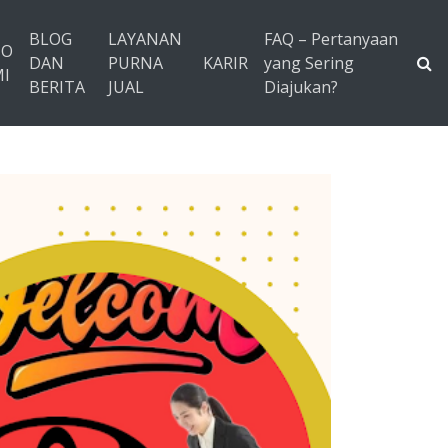
BLOG
LAYANAN
FAQ – Pertanyaan
TO
DAN
PURNA
KARIR
yang Sering
I
BERITA
JUAL
Diajukan?