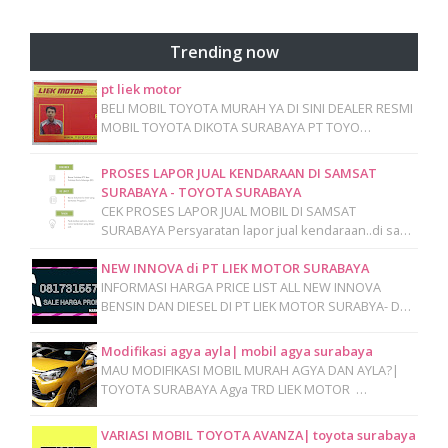
Trending now
pt liek motor
BELI MOBIL TOYOTA MURAH YA DI SINI DEALER RESMI
MOBIL TOYOTA DIKOTA SURABAYA PT TOYO…
PROSES LAPOR JUAL KENDARAAN DI SAMSAT
SURABAYA - TOYOTA SURABAYA
CEK PROSES LAPOR JUAL MOBIL DI SAMSAT
SURABAYA Persyaratan lapor jual kendaraan..di sa…
NEW INNOVA di PT LIEK MOTOR SURABAYA
INFORMASI HARGA PRICE LIST ALL NEW INNOVA
BENSIN DAN DIESEL DI PT LIEK MOTOR SURABYA- D…
Modifikasi agya ayla| mobil agya surabaya
MAU MODIFIKASI MOBIL MURAH AGYA DAN AYLA?|
TOYOTA SURABAYA Agya TRD LIEK MOTOR …
VARIASI MOBIL TOYOTA AVANZA| toyota surabaya