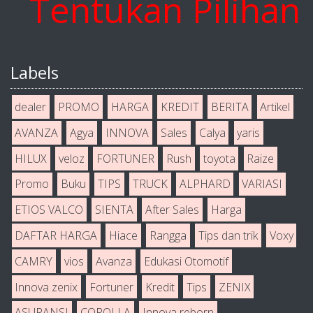
entukan Pilihan An
Labels
dealer
PROMO
HARGA
KREDIT
BERITA
Artikel
AVANZA
Agya
INNOVA
Sales
Calya
yaris
HILUX
veloz
FORTUNER
Rush
toyota
Raize
Promo
Buku
TIPS
TRUCK
ALPHARD
VARIASI
ETIOS VALCO
SIENTA
After Sales
Harga
DAFTAR HARGA
Hiace
Rangga
Tips dan trik
Voxy
CAMRY
vios
Avanza
Edukasi Otomotif
Innova zenix
Fortuner
Kredit
Tips
ZENIX
ASURANSI
COROLLA
Innova reborn