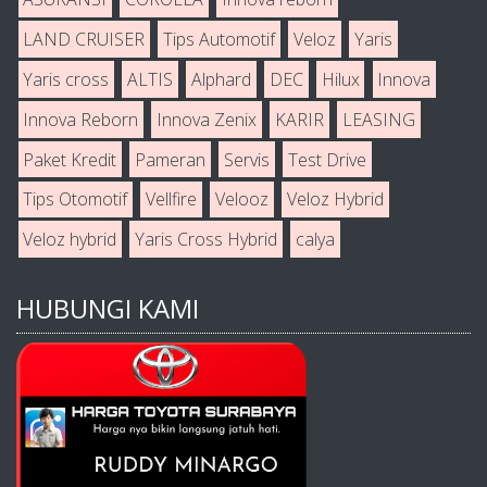
LAND CRUISER
Tips Automotif
Veloz
Yaris
Yaris cross
ALTIS
Alphard
DEC
Hilux
Innova
Innova Reborn
Innova Zenix
KARIR
LEASING
Paket Kredit
Pameran
Servis
Test Drive
Tips Otomotif
Vellfire
Velooz
Veloz Hybrid
Veloz hybrid
Yaris Cross Hybrid
calya
HUBUNGI KAMI