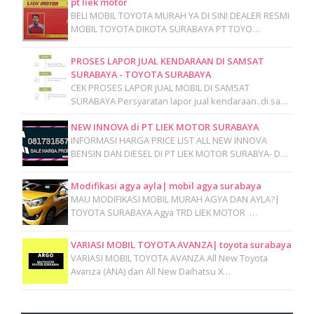
pt liek motor
BELI MOBIL TOYOTA MURAH YA DI SINI DEALER RESMI
MOBIL TOYOTA DIKOTA SURABAYA PT TOYO…
PROSES LAPOR JUAL KENDARAAN DI SAMSAT
SURABAYA - TOYOTA SURABAYA
CEK PROSES LAPOR JUAL MOBIL DI SAMSAT
SURABAYA Persyaratan lapor jual kendaraan..di sa…
NEW INNOVA di PT LIEK MOTOR SURABAYA
INFORMASI HARGA PRICE LIST ALL NEW INNOVA
BENSIN DAN DIESEL DI PT LIEK MOTOR SURABYA- D…
Modifikasi agya ayla| mobil agya surabaya
MAU MODIFIKASI MOBIL MURAH AGYA DAN AYLA?|
TOYOTA SURABAYA Agya TRD LIEK MOTOR …
VARIASI MOBIL TOYOTA AVANZA| toyota surabaya
VARIASI MOBIL TOYOTA AVANZA All New Toyota
Avanza (ANA) dan All New Daihatsu X…