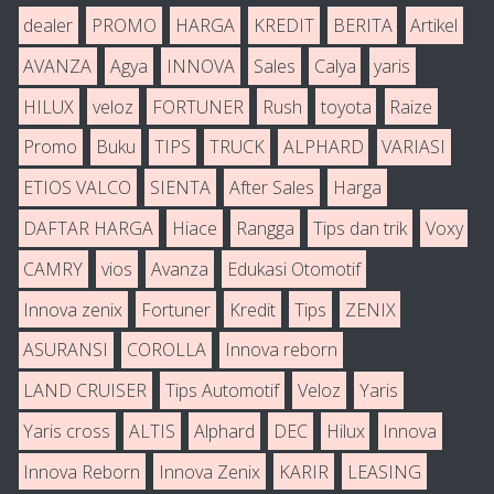
dealer
PROMO
HARGA
KREDIT
BERITA
Artikel
AVANZA
Agya
INNOVA
Sales
Calya
yaris
HILUX
veloz
FORTUNER
Rush
toyota
Raize
Promo
Buku
TIPS
TRUCK
ALPHARD
VARIASI
ETIOS VALCO
SIENTA
After Sales
Harga
DAFTAR HARGA
Hiace
Rangga
Tips dan trik
Voxy
CAMRY
vios
Avanza
Edukasi Otomotif
Innova zenix
Fortuner
Kredit
Tips
ZENIX
ASURANSI
COROLLA
Innova reborn
LAND CRUISER
Tips Automotif
Veloz
Yaris
Yaris cross
ALTIS
Alphard
DEC
Hilux
Innova
Innova Reborn
Innova Zenix
KARIR
LEASING