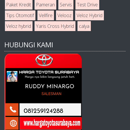
Paket Kredit
Pameran
Servis
Test Drive
Tips Otomotif
Vellfire
Velooz
Veloz Hybrid
Veloz hybrid
Yaris Cross Hybrid
calya
HUBUNGI KAMI