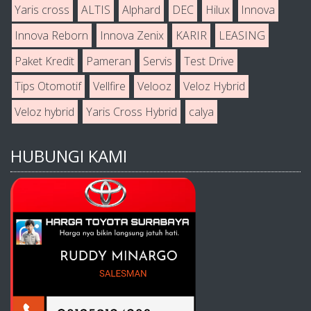
Yaris cross
ALTIS
Alphard
DEC
Hilux
Innova
Innova Reborn
Innova Zenix
KARIR
LEASING
Paket Kredit
Pameran
Servis
Test Drive
Tips Otomotif
Vellfire
Velooz
Veloz Hybrid
Veloz hybrid
Yaris Cross Hybrid
calya
HUBUNGI KAMI