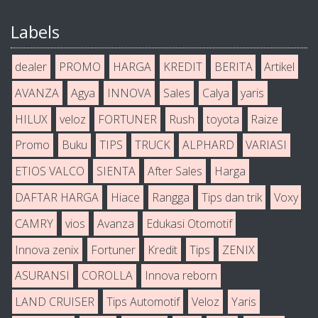
Labels
dealer
PROMO
HARGA
KREDIT
BERITA
Artikel
AVANZA
Agya
INNOVA
Sales
Calya
yaris
HILUX
veloz
FORTUNER
Rush
toyota
Raize
Promo
Buku
TIPS
TRUCK
ALPHARD
VARIASI
ETIOS VALCO
SIENTA
After Sales
Harga
DAFTAR HARGA
Hiace
Rangga
Tips dan trik
Voxy
CAMRY
vios
Avanza
Edukasi Otomotif
Innova zenix
Fortuner
Kredit
Tips
ZENIX
ASURANSI
COROLLA
Innova reborn
LAND CRUISER
Tips Automotif
Veloz
Yaris