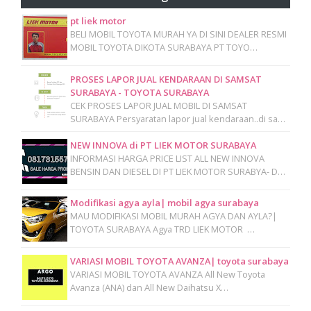
pt liek motor
BELI MOBIL TOYOTA MURAH YA DI SINI DEALER RESMI
MOBIL TOYOTA DIKOTA SURABAYA PT TOYO…
PROSES LAPOR JUAL KENDARAAN DI SAMSAT
SURABAYA - TOYOTA SURABAYA
CEK PROSES LAPOR JUAL MOBIL DI SAMSAT
SURABAYA Persyaratan lapor jual kendaraan..di sa…
NEW INNOVA di PT LIEK MOTOR SURABAYA
INFORMASI HARGA PRICE LIST ALL NEW INNOVA
BENSIN DAN DIESEL DI PT LIEK MOTOR SURABYA- D…
Modifikasi agya ayla| mobil agya surabaya
MAU MODIFIKASI MOBIL MURAH AGYA DAN AYLA?|
TOYOTA SURABAYA Agya TRD LIEK MOTOR …
VARIASI MOBIL TOYOTA AVANZA| toyota surabaya
VARIASI MOBIL TOYOTA AVANZA All New Toyota
Avanza (ANA) dan All New Daihatsu X…