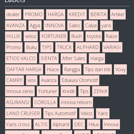
dealer
PROMO
HARGA
KREDIT
BERITA
Artikel
AVANZA
Agya
INNOVA
Sales
Calya
yaris
HILUX
veloz
FORTUNER
Rush
toyota
Raize
Promo
Buku
TIPS
TRUCK
ALPHARD
VARIASI
ETIOS VALCO
SIENTA
After Sales
Harga
DAFTAR HARGA
Hiace
Rangga
Tips dan trik
Voxy
CAMRY
vios
Avanza
Edukasi Otomotif
Innova zenix
Fortuner
Kredit
Tips
ZENIX
ASURANSI
COROLLA
Innova reborn
LAND CRUISER
Tips Automotif
Veloz
Yaris
Yaris cross
ALTIS
Alphard
DEC
Hilux
Innova