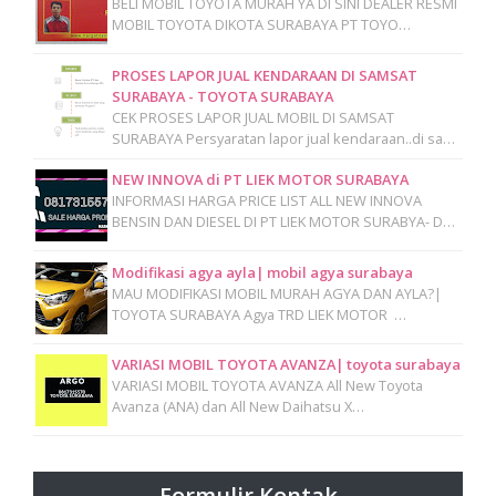
BELI MOBIL TOYOTA MURAH YA DI SINI DEALER RESMI
MOBIL TOYOTA DIKOTA SURABAYA PT TOYO…
PROSES LAPOR JUAL KENDARAAN DI SAMSAT
SURABAYA - TOYOTA SURABAYA
CEK PROSES LAPOR JUAL MOBIL DI SAMSAT
SURABAYA Persyaratan lapor jual kendaraan..di sa…
NEW INNOVA di PT LIEK MOTOR SURABAYA
INFORMASI HARGA PRICE LIST ALL NEW INNOVA
BENSIN DAN DIESEL DI PT LIEK MOTOR SURABYA- D…
Modifikasi agya ayla| mobil agya surabaya
MAU MODIFIKASI MOBIL MURAH AGYA DAN AYLA?|
TOYOTA SURABAYA Agya TRD LIEK MOTOR …
VARIASI MOBIL TOYOTA AVANZA| toyota surabaya
VARIASI MOBIL TOYOTA AVANZA All New Toyota
Avanza (ANA) dan All New Daihatsu X…
Formulir Kontak