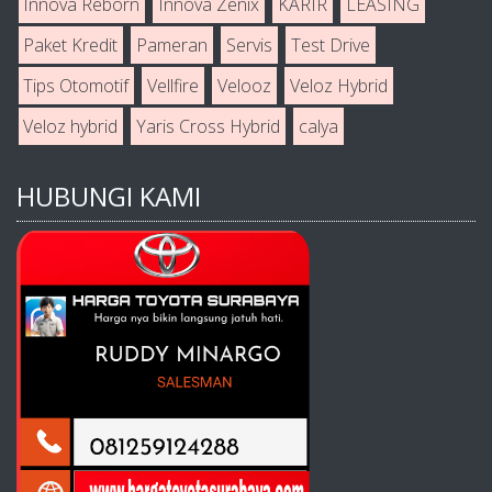
Innova Reborn
Innova Zenix
KARIR
LEASING
Paket Kredit
Pameran
Servis
Test Drive
Tips Otomotif
Vellfire
Velooz
Veloz Hybrid
Veloz hybrid
Yaris Cross Hybrid
calya
HUBUNGI KAMI