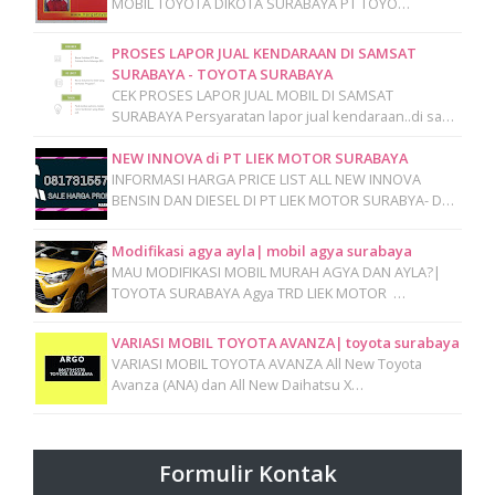
MOBIL TOYOTA DIKOTA SURABAYA PT TOYO…
PROSES LAPOR JUAL KENDARAAN DI SAMSAT
SURABAYA - TOYOTA SURABAYA
CEK PROSES LAPOR JUAL MOBIL DI SAMSAT
SURABAYA Persyaratan lapor jual kendaraan..di sa…
NEW INNOVA di PT LIEK MOTOR SURABAYA
INFORMASI HARGA PRICE LIST ALL NEW INNOVA
BENSIN DAN DIESEL DI PT LIEK MOTOR SURABYA- D…
Modifikasi agya ayla| mobil agya surabaya
MAU MODIFIKASI MOBIL MURAH AGYA DAN AYLA?|
TOYOTA SURABAYA Agya TRD LIEK MOTOR …
VARIASI MOBIL TOYOTA AVANZA| toyota surabaya
VARIASI MOBIL TOYOTA AVANZA All New Toyota
Avanza (ANA) dan All New Daihatsu X…
Formulir Kontak