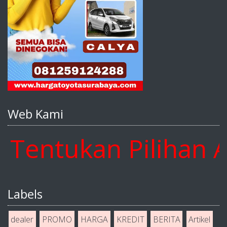
Web Kami
ntukan Pilihan And
Labels
dealer
PROMO
HARGA
KREDIT
BERITA
Artikel