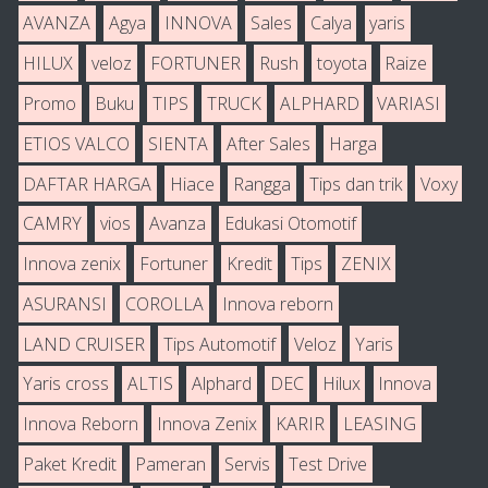
AVANZA
Agya
INNOVA
Sales
Calya
yaris
HILUX
veloz
FORTUNER
Rush
toyota
Raize
Promo
Buku
TIPS
TRUCK
ALPHARD
VARIASI
ETIOS VALCO
SIENTA
After Sales
Harga
DAFTAR HARGA
Hiace
Rangga
Tips dan trik
Voxy
CAMRY
vios
Avanza
Edukasi Otomotif
Innova zenix
Fortuner
Kredit
Tips
ZENIX
ASURANSI
COROLLA
Innova reborn
LAND CRUISER
Tips Automotif
Veloz
Yaris
Yaris cross
ALTIS
Alphard
DEC
Hilux
Innova
Innova Reborn
Innova Zenix
KARIR
LEASING
Paket Kredit
Pameran
Servis
Test Drive