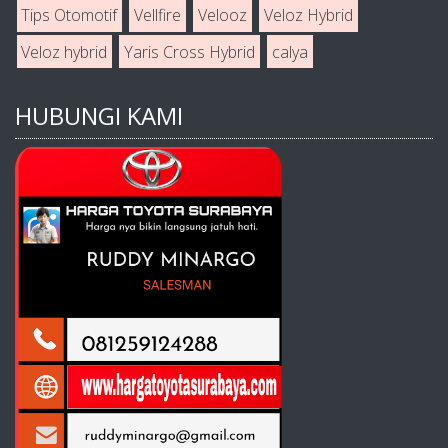
Tips Otomotif
Vellfire
Velooz
Veloz Hybrid
Veloz hybrid
Yaris Cross Hybrid
calya
HUBUNGI KAMI