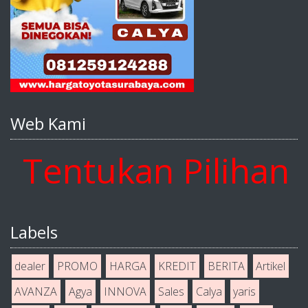
Web Kami
ntukan Pilihan And
Labels
dealer
PROMO
HARGA
KREDIT
BERITA
Artikel
AVANZA
Agya
INNOVA
Sales
Calya
yaris