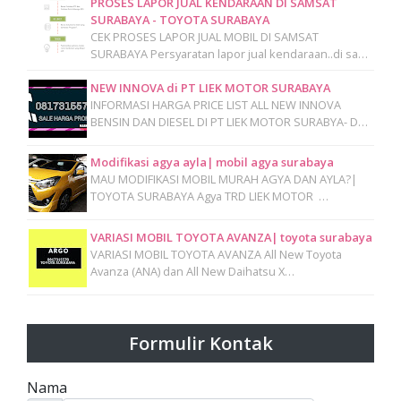
PROSES LAPOR JUAL KENDARAAN DI SAMSAT
SURABAYA - TOYOTA SURABAYA
CEK PROSES LAPOR JUAL MOBIL DI SAMSAT
SURABAYA Persyaratan lapor jual kendaraan..di sa…
NEW INNOVA di PT LIEK MOTOR SURABAYA
INFORMASI HARGA PRICE LIST ALL NEW INNOVA
BENSIN DAN DIESEL DI PT LIEK MOTOR SURABYA- D…
Modifikasi agya ayla| mobil agya surabaya
MAU MODIFIKASI MOBIL MURAH AGYA DAN AYLA?|
TOYOTA SURABAYA Agya TRD LIEK MOTOR …
VARIASI MOBIL TOYOTA AVANZA| toyota surabaya
VARIASI MOBIL TOYOTA AVANZA All New Toyota
Avanza (ANA) dan All New Daihatsu X…
Formulir Kontak
Nama