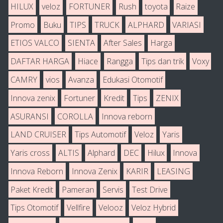
HILUX
veloz
FORTUNER
Rush
toyota
Raize
Promo
Buku
TIPS
TRUCK
ALPHARD
VARIASI
ETIOS VALCO
SIENTA
After Sales
Harga
DAFTAR HARGA
Hiace
Rangga
Tips dan trik
Voxy
CAMRY
vios
Avanza
Edukasi Otomotif
Innova zenix
Fortuner
Kredit
Tips
ZENIX
ASURANSI
COROLLA
Innova reborn
LAND CRUISER
Tips Automotif
Veloz
Yaris
Yaris cross
ALTIS
Alphard
DEC
Hilux
Innova
Innova Reborn
Innova Zenix
KARIR
LEASING
Paket Kredit
Pameran
Servis
Test Drive
Tips Otomotif
Vellfire
Velooz
Veloz Hybrid