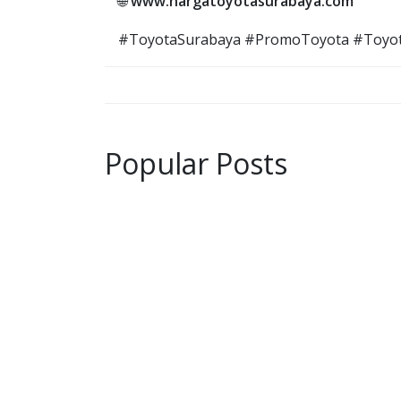
🌐
www.hargatoyotasurabaya.com
#ToyotaSurabaya #PromoToyota #Toyot
Popular Posts