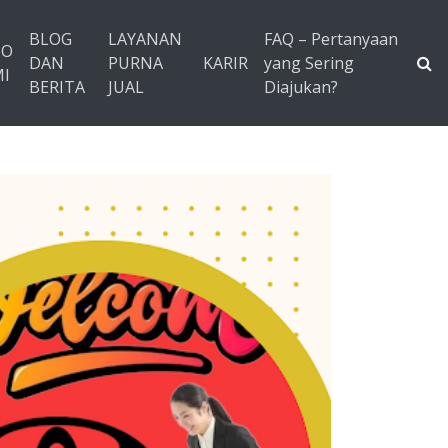
BLOG
LAYANAN
FAQ – Pertanyaan
TO
DAN
PURNA
KARIR
yang Sering
I
BERITA
JUAL
Diajukan?