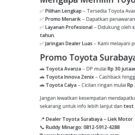
✅
Pilihan Lengkap
– Tersedia Toyota Avanz
✅
Promo Menarik
– Dapatkan penawaran 
✅
Layanan Profesional
– Didukung oleh
s
tahun
.
✅
Jaringan Dealer Luas
– Kami melayani pe
Promo Toyota Surabaya
🚗
Toyota Avanza
– DP mulai
Rp 30 jutaa
🚗
Toyota Innova Zenix
– Cashback hing
🚗
Toyota Calya
– Cicilan ringan mulai
Rp 
Jangan lewatkan kesempatan mendapat
sekarang untuk info lebih lanjut dan
test 
📍
Dealer Toyota Surabaya – Liek Motor
📞
Ruddy Minargo: 0812-5912-4288