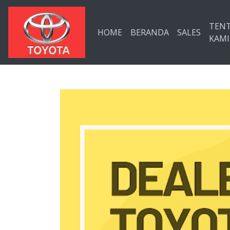
Langsung ke konten utama
TEN
HOME
BERANDA
SALES
KAMI