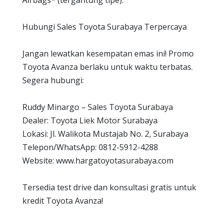
Airbags* (tergantung tipe).
Hubungi Sales Toyota Surabaya Terpercaya
Jangan lewatkan kesempatan emas ini! Promo
Toyota Avanza berlaku untuk waktu terbatas.
Segera hubungi:
Ruddy Minargo – Sales Toyota Surabaya
Dealer: Toyota Liek Motor Surabaya
Lokasi: Jl. Walikota Mustajab No. 2, Surabaya
Telepon/WhatsApp: 0812-5912-4288
Website: www.hargatoyotasurabaya.com
Tersedia test drive dan konsultasi gratis untuk
kredit Toyota Avanza!