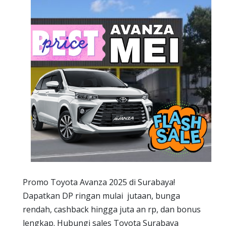
Promo Toyota Avanza 2025 di Surabaya!
Dapatkan DP ringan mulai jutaan, bunga
rendah, cashback hingga juta an rp, dan bonus
lengkap. Hubungi sales Toyota Surabaya