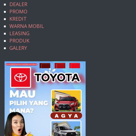
DEALER
PROMO
KREDIT
WARNA MOBIL
LEASING
PRODUK
GALERY