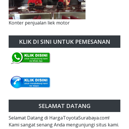
Konter penjualan liek motor
KLIK DI SINI UNTUK PEMESANAN
SELAMAT DATANG
Selamat Datang di HargaToyotaSurabaya.com!
Kami sangat senang Anda mengunjungi situs kami.