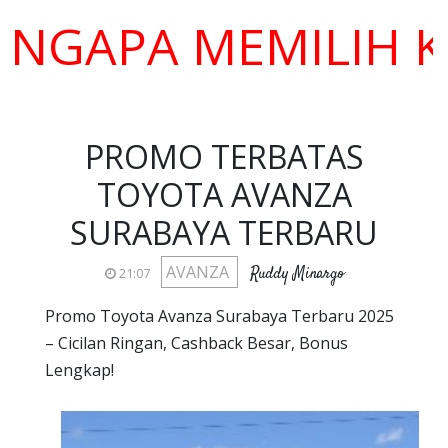
PA MEMILIH KAMI 
PROMO TERBATAS
TOYOTA AVANZA
SURABAYA TERBARU
AVANZA
Ruddy Minargo
21:07
Promo Toyota Avanza Surabaya Terbaru 2025
– Cicilan Ringan, Cashback Besar, Bonus
Lengkap!