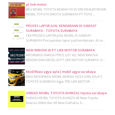
pt liek motor
BELI MOBIL TOYOTA MURAH YA DI SINI DEALER RESMI
MOBIL TOYOTA DIKOTA SURABAYA PT TOYO…
PROSES LAPOR JUAL KENDARAAN DI SAMSAT
SURABAYA - TOYOTA SURABAYA
CEK PROSES LAPOR JUAL MOBIL DI SAMSAT
SURABAYA Persyaratan lapor jual kendaraan..di sa…
NEW INNOVA di PT LIEK MOTOR SURABAYA
INFORMASI HARGA PRICE LIST ALL NEW INNOVA
BENSIN DAN DIESEL DI PT LIEK MOTOR SURABYA- D…
Modifikasi agya ayla| mobil agya surabaya
MAU MODIFIKASI MOBIL MURAH AGYA DAN AYLA?|
TOYOTA SURABAYA Agya TRD LIEK MOTOR …
VARIASI MOBIL TOYOTA AVANZA| toyota surabaya
VARIASI MOBIL TOYOTA AVANZA All New Toyota
Avanza (ANA) dan All New Daihatsu X…