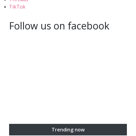
TikTok
Follow us on facebook
Trending now