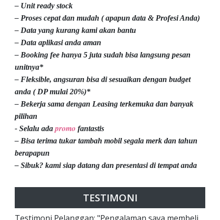
– Unit ready stock
– Proses cepat dan mudah ( apapun data & Profesi Anda)
– Data yang kurang kami akan bantu
– Data aplikasi anda aman
– Booking fee hanya 5 juta sudah bisa langsung pesan
unitnya*
– Fleksible, angsuran bisa di sesuaikan dengan budget
anda ( DP mulai 20%)*
– Bekerja sama dengan Leasing terkemuka dan banyak
pilihan
promo
- Selalu ada
fantastis
– Bisa terima tukar tambah mobil segala merk dan tahun
berapapun
– Sibuk? kami siap datang dan presentasi di tempat anda
TESTIMONI
Testimoni Pelanggan: "Pengalaman saya membeli