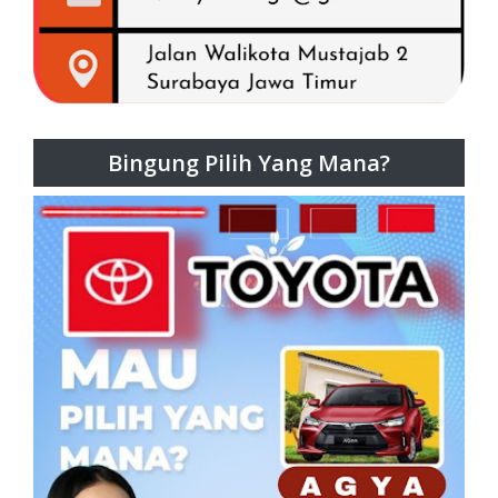
Bingung Pilih Yang Mana?