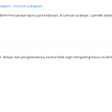
RABAYA - TOYOTA SURABAYA
A Persyaratan lapor jual kendaraan..di samsat surabaya. 1.pemilik data
d - Belajar dari pengalamannya, karena tidak ingin mengulangi kasus recall b