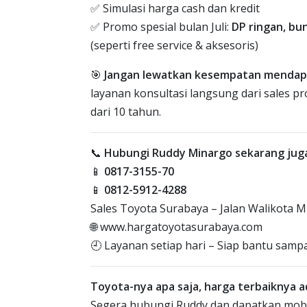
✅ Simulasi harga cash dan kredit
✅ Promo spesial bulan Juli:
DP ringan, bu
(seperti free service & aksesoris)
🎯
Jangan lewatkan kesempatan mendapat
layanan konsultasi langsung dari sales 
dari 10 tahun.
📞
Hubungi Ruddy Minargo sekarang jug
📱
0817-3155-70
📱
0812-5912-4288
Sales Toyota Surabaya – Jalan Walikota M
🌐 www.hargatoyotasurabaya.com
🕘 Layanan setiap hari – Siap bantu sampa
Toyota-nya apa saja, harga terbaiknya ada
Segera hubungi Ruddy dan dapatkan mobi