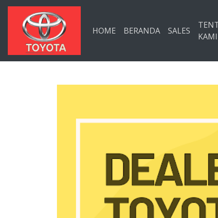
Langsung ke konten utama
TEN
HOME
BERANDA
SALES
KAMI