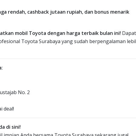
nga rendah, cashback jutaan rupiah, dan bonus menarik
kan mobil Toyota dengan harga terbaik bulan ini!
Dapat
profesional Toyota Surabaya yang sudah berpengalaman lebi
a:
ustajab No. 2
i deal!
 di sini!
l impian Anda bersama Toyota Surabaya sekarang juga!