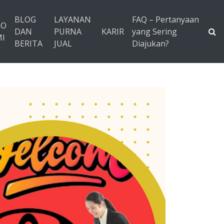
BLOG
LAYANAN
FAQ – Pertanyaan
TO
DAN
PURNA
KARIR
yang Sering
I
BERITA
JUAL
Diajukan?