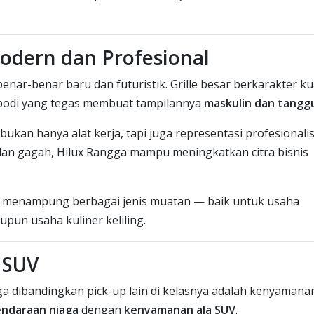
odern dan Profesional
nar-benar baru dan futuristik. Grille besar berkarakter ku
bodi yang tegas membuat tampilannya
maskulin dan tangg
kan hanya alat kerja, tapi juga representasi profesional
dan gagah, Hilux Rangga mampu meningkatkan citra bisnis
u menampung berbagai jenis muatan — baik untuk usaha
aupun usaha kuliner keliling.
 SUV
a dibandingkan pick-up lain di kelasnya adalah kenyamana
endaraan niaga
dengan
kenyamanan ala SUV
.