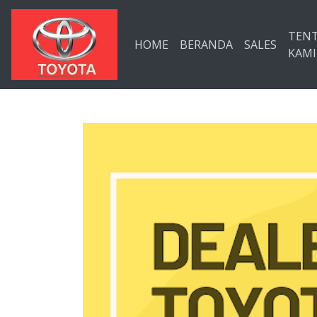
Langsung ke konten utama
TEN
HOME
BERANDA
SALES
KAMI