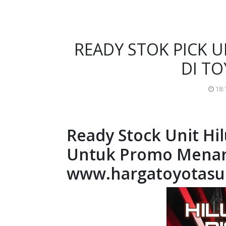
READY STOK PICK U
DI T
18:
Ready Stock Unit Hil
Untuk Promo Menar
www.hargatoyotasu