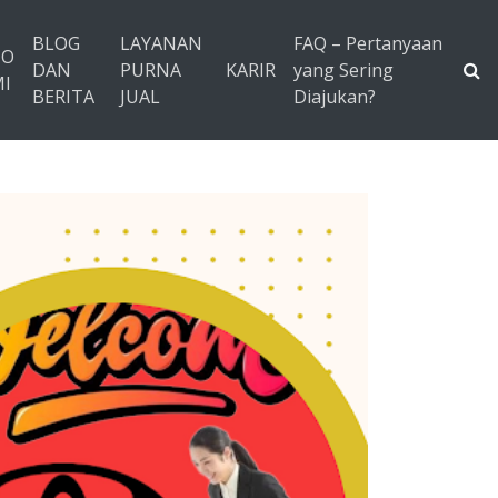
BLOG
LAYANAN
FAQ – Pertanyaan
TO
DAN
PURNA
KARIR
yang Sering
I
BERITA
JUAL
Diajukan?