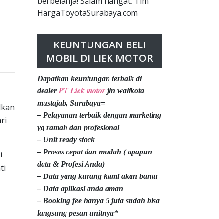
berbelanja! Salam hangat, Tim
HargaToyotaSurabaya.com
KEUNTUNGAN BELI
MOBIL DI LIEK MOTOR
Dapatkan keuntungan terbaik di
PT Liek motor
dealer
jln walikota
mustajab, Surabaya=
lkan
– Pelayanan terbaik dengan marketing
ri
yg ramah dan profesional
– Unit ready stock
– Proses cepat dan mudah ( apapun
i
data & Profesi Anda)
ti
– Data yang kurang kami akan bantu
– Data aplikasi anda aman
n
– Booking fee hanya 5 juta sudah bisa
langsung pesan unitnya*