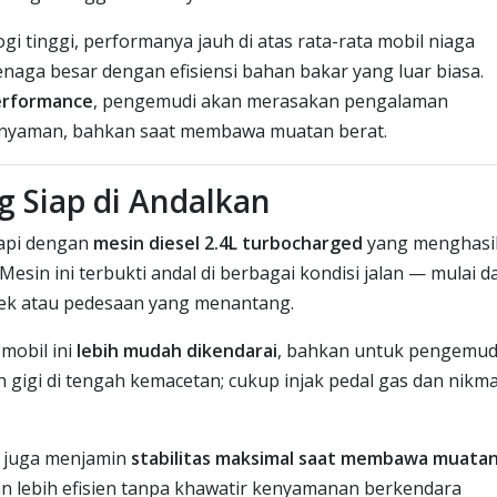
gi tinggi, performanya jauh di atas rata-rata mobil niaga
naga besar dengan efisiensi bahan bakar yang luar biasa.
erformance
, pengemudi akan merasakan pengalaman
an nyaman, bahkan saat membawa muatan berat.
 Siap di Andalkan
kapi dengan
mesin diesel 2.4L turbocharged
yang menghasi
in ini terbukti andal di berbagai kondisi jalan — mulai da
yek atau pedesaan yang menantang.
mobil ini
lebih mudah dikendarai
, bahkan untuk pengemud
 gigi di tengah kemacetan; cukup injak pedal gas dan nikma
at juga menjamin
stabilitas maksimal saat membawa muata
an lebih efisien tanpa khawatir kenyamanan berkendara