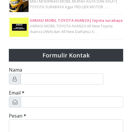
MAU MODIFIKASI MOBIL MURAH AGYA DAN AYLA?|
TOYOTA SURABAYA Agya TRD LIEK MOTOR …
VARIASI MOBIL TOYOTA AVANZA| toyota surabaya
VARIASI MOBIL TOYOTA AVANZA All New Toyota
Avanza (ANA) dan All New Daihatsu X…
Formulir Kontak
Nama
Email
*
Pesan
*