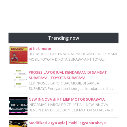
Trending now
pt liek motor
BELI MOBIL TOYOTA MURAH YA DI SINI DEALER RESMI
MOBIL TOYOTA DIKOTA SURABAYA PT TOYO…
PROSES LAPOR JUAL KENDARAAN DI SAMSAT
SURABAYA - TOYOTA SURABAYA
CEK PROSES LAPOR JUAL MOBIL DI SAMSAT
SURABAYA Persyaratan lapor jual kendaraan..di sa…
NEW INNOVA di PT LIEK MOTOR SURABAYA
INFORMASI HARGA PRICE LIST ALL NEW INNOVA
BENSIN DAN DIESEL DI PT LIEK MOTOR SURABYA- D…
Modifikasi agya ayla| mobil agya surabaya