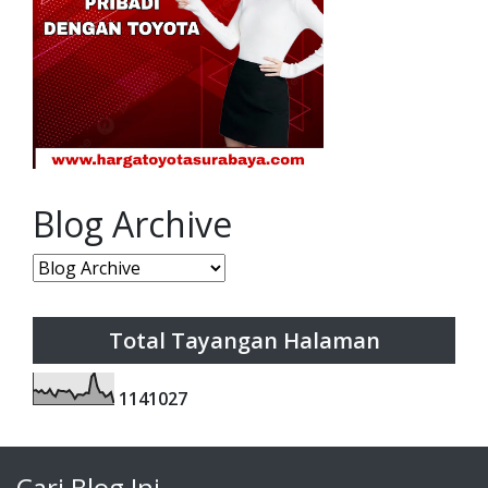
Blog Archive
Total Tayangan Halaman
1
1
4
1
0
2
7
Cari Blog Ini