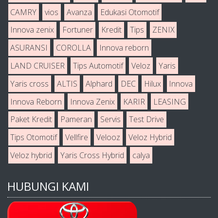
CAMRY
vios
Avanza
Edukasi Otomotif
Innova zenix
Fortuner
Kredit
Tips
ZENIX
ASURANSI
COROLLA
Innova reborn
LAND CRUISER
Tips Automotif
Veloz
Yaris
Yaris cross
ALTIS
Alphard
DEC
Hilux
Innova
Innova Reborn
Innova Zenix
KARIR
LEASING
Paket Kredit
Pameran
Servis
Test Drive
Tips Otomotif
Vellfire
Velooz
Veloz Hybrid
Veloz hybrid
Yaris Cross Hybrid
calya
HUBUNGI KAMI