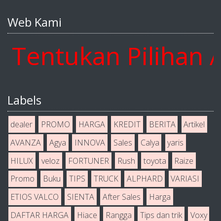
Web Kami
ntukan Pilihan And
Labels
dealer
PROMO
HARGA
KREDIT
BERITA
Artikel
AVANZA
Agya
INNOVA
Sales
Calya
yaris
HILUX
veloz
FORTUNER
Rush
toyota
Raize
Promo
Buku
TIPS
TRUCK
ALPHARD
VARIASI
ETIOS VALCO
SIENTA
After Sales
Harga
DAFTAR HARGA
Hiace
Rangga
Tips dan trik
Voxy