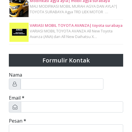
Modifikasi agya ayla| mobil agya surabaya
MAU MODIFIKASI MOBIL MURAH AGYA DAN AYLA?|
TOYOTA SURABAYA Agya TRD LIEK MOTOR …
VARIASI MOBIL TOYOTA AVANZA| toyota surabaya
VARIASI MOBIL TOYOTA AVANZA All New Toyota
Avanza (ANA) dan All New Daihatsu X…
Formulir Kontak
Nama
Email
*
Pesan
*