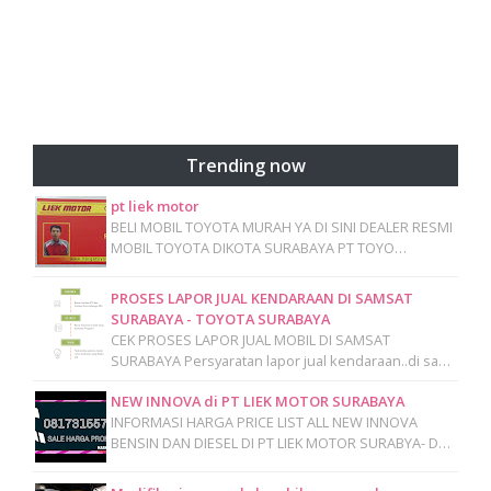
Trending now
pt liek motor
BELI MOBIL TOYOTA MURAH YA DI SINI DEALER RESMI
MOBIL TOYOTA DIKOTA SURABAYA PT TOYO…
PROSES LAPOR JUAL KENDARAAN DI SAMSAT
SURABAYA - TOYOTA SURABAYA
CEK PROSES LAPOR JUAL MOBIL DI SAMSAT
SURABAYA Persyaratan lapor jual kendaraan..di sa…
NEW INNOVA di PT LIEK MOTOR SURABAYA
INFORMASI HARGA PRICE LIST ALL NEW INNOVA
BENSIN DAN DIESEL DI PT LIEK MOTOR SURABYA- D…