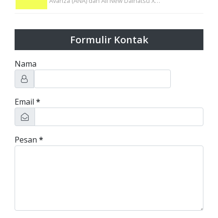
Avanza (ANA) dan All New Daihatsu X…
Formulir Kontak
Nama
Email
*
Pesan
*