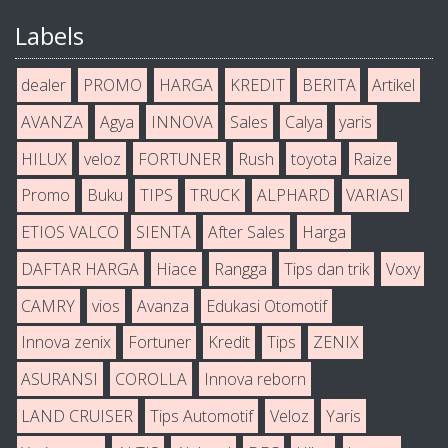
Labels
dealer
PROMO
HARGA
KREDIT
BERITA
Artikel
AVANZA
Agya
INNOVA
Sales
Calya
yaris
HILUX
veloz
FORTUNER
Rush
toyota
Raize
Promo
Buku
TIPS
TRUCK
ALPHARD
VARIASI
ETIOS VALCO
SIENTA
After Sales
Harga
DAFTAR HARGA
Hiace
Rangga
Tips dan trik
Voxy
CAMRY
vios
Avanza
Edukasi Otomotif
Innova zenix
Fortuner
Kredit
Tips
ZENIX
ASURANSI
COROLLA
Innova reborn
LAND CRUISER
Tips Automotif
Veloz
Yaris