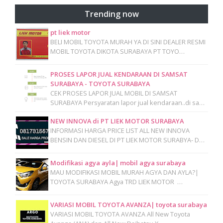
Trending now
pt liek motor
BELI MOBIL TOYOTA MURAH YA DI SINI DEALER RESMI
MOBIL TOYOTA DIKOTA SURABAYA PT TOYO…
PROSES LAPOR JUAL KENDARAAN DI SAMSAT
SURABAYA - TOYOTA SURABAYA
CEK PROSES LAPOR JUAL MOBIL DI SAMSAT
SURABAYA Persyaratan lapor jual kendaraan..di sa…
NEW INNOVA di PT LIEK MOTOR SURABAYA
INFORMASI HARGA PRICE LIST ALL NEW INNOVA
BENSIN DAN DIESEL DI PT LIEK MOTOR SURABYA- D…
Modifikasi agya ayla| mobil agya surabaya
MAU MODIFIKASI MOBIL MURAH AGYA DAN AYLA?|
TOYOTA SURABAYA Agya TRD LIEK MOTOR …
VARIASI MOBIL TOYOTA AVANZA| toyota surabaya
VARIASI MOBIL TOYOTA AVANZA All New Toyota