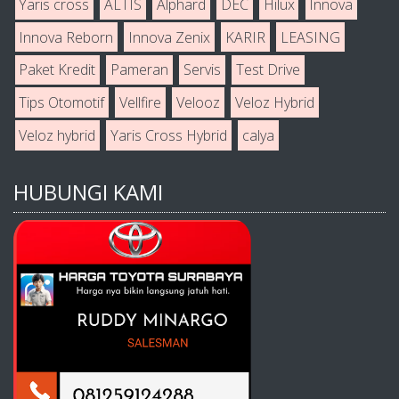
Yaris cross
ALTIS
Alphard
DEC
Hilux
Innova
Innova Reborn
Innova Zenix
KARIR
LEASING
Paket Kredit
Pameran
Servis
Test Drive
Tips Otomotif
Vellfire
Velooz
Veloz Hybrid
Veloz hybrid
Yaris Cross Hybrid
calya
HUBUNGI KAMI