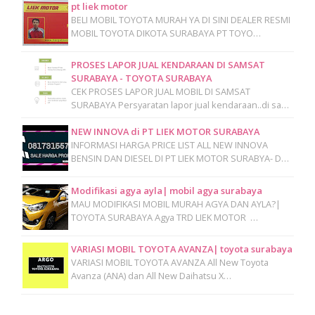
pt liek motor
BELI MOBIL TOYOTA MURAH YA DI SINI DEALER RESMI
MOBIL TOYOTA DIKOTA SURABAYA PT TOYO…
PROSES LAPOR JUAL KENDARAAN DI SAMSAT
SURABAYA - TOYOTA SURABAYA
CEK PROSES LAPOR JUAL MOBIL DI SAMSAT
SURABAYA Persyaratan lapor jual kendaraan..di sa…
NEW INNOVA di PT LIEK MOTOR SURABAYA
INFORMASI HARGA PRICE LIST ALL NEW INNOVA
BENSIN DAN DIESEL DI PT LIEK MOTOR SURABYA- D…
Modifikasi agya ayla| mobil agya surabaya
MAU MODIFIKASI MOBIL MURAH AGYA DAN AYLA?|
TOYOTA SURABAYA Agya TRD LIEK MOTOR …
VARIASI MOBIL TOYOTA AVANZA| toyota surabaya
VARIASI MOBIL TOYOTA AVANZA All New Toyota
Avanza (ANA) dan All New Daihatsu X…