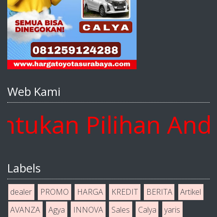
Web Kami
kan Pilihan Anda D
Labels
dealer
PROMO
HARGA
KREDIT
BERITA
Artikel
AVANZA
Agya
INNOVA
Sales
Calya
yaris