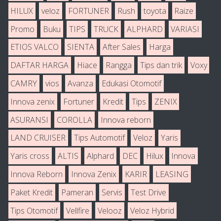
HILUX
veloz
FORTUNER
Rush
toyota
Raize
Promo
Buku
TIPS
TRUCK
ALPHARD
VARIASI
ETIOS VALCO
SIENTA
After Sales
Harga
DAFTAR HARGA
Hiace
Rangga
Tips dan trik
Voxy
CAMRY
vios
Avanza
Edukasi Otomotif
Innova zenix
Fortuner
Kredit
Tips
ZENIX
ASURANSI
COROLLA
Innova reborn
LAND CRUISER
Tips Automotif
Veloz
Yaris
Yaris cross
ALTIS
Alphard
DEC
Hilux
Innova
Innova Reborn
Innova Zenix
KARIR
LEASING
Paket Kredit
Pameran
Servis
Test Drive
Tips Otomotif
Vellfire
Velooz
Veloz Hybrid