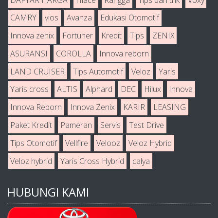
CAMRY
vios
Avanza
Edukasi Otomotif
Innova zenix
Fortuner
Kredit
Tips
ZENIX
ASURANSI
COROLLA
Innova reborn
LAND CRUISER
Tips Automotif
Veloz
Yaris
Yaris cross
ALTIS
Alphard
DEC
Hilux
Innova
Innova Reborn
Innova Zenix
KARIR
LEASING
Paket Kredit
Pameran
Servis
Test Drive
Tips Otomotif
Vellfire
Velooz
Veloz Hybrid
Veloz hybrid
Yaris Cross Hybrid
calya
HUBUNGI KAMI