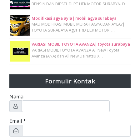
BENSIN DAN DIESEL DI PT LIEK MOTOR SURABYA- D…
Modifikasi agya ayla| mobil agya surabaya
MAU MODIFIKASI MOBIL MURAH AGYA DAN AYLA?|
TOYOTA SURABAYA Agya TRD LIEK MOTOR …
VARIASI MOBIL TOYOTA AVANZA| toyota surabaya
VARIASI MOBIL TOYOTA AVANZA All New Toyota
Avanza (ANA) dan All New Daihatsu X…
Formulir Kontak
Nama
Email
*