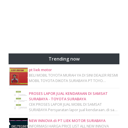
Trending now
pt liek motor
BELI MOBIL TOYOTA MURAH YA DI SINI DEALER RESMI
MOBIL TOYOTA DIKOTA SURABAYA PT TOYO…
PROSES LAPOR JUAL KENDARAAN DI SAMSAT
SURABAYA - TOYOTA SURABAYA
CEK PROSES LAPOR JUAL MOBIL DI SAMSAT
SURABAYA Persyaratan lapor jual kendaraan..di sa…
NEW INNOVA di PT LIEK MOTOR SURABAYA
INFORMASI HARGA PRICE LIST ALL NEW INNOVA