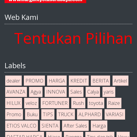
Web Kami
entukan Pilihan An
Labels
dealer
PROMO
HARGA
KREDIT
BERITA
Artikel
AVANZA
Agya
INNOVA
Sales
Calya
yaris
HILUX
veloz
FORTUNER
Rush
toyota
Raize
Promo
Buku
TIPS
TRUCK
ALPHARD
VARIASI
ETIOS VALCO
SIENTA
After Sales
Harga
DAFTAR HARGA
Hiace
Rangga
Tips dan trik
Voxy