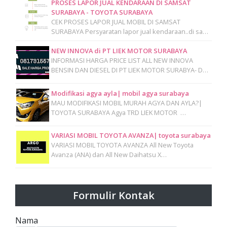
PROSES LAPOR JUAL KENDARAAN DI SAMSAT
SURABAYA - TOYOTA SURABAYA
CEK PROSES LAPOR JUAL MOBIL DI SAMSAT
SURABAYA Persyaratan lapor jual kendaraan..di sa…
NEW INNOVA di PT LIEK MOTOR SURABAYA
INFORMASI HARGA PRICE LIST ALL NEW INNOVA
BENSIN DAN DIESEL DI PT LIEK MOTOR SURABYA- D…
Modifikasi agya ayla| mobil agya surabaya
MAU MODIFIKASI MOBIL MURAH AGYA DAN AYLA?|
TOYOTA SURABAYA Agya TRD LIEK MOTOR …
VARIASI MOBIL TOYOTA AVANZA| toyota surabaya
VARIASI MOBIL TOYOTA AVANZA All New Toyota
Avanza (ANA) dan All New Daihatsu X…
Formulir Kontak
Nama