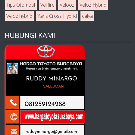
Tips Otomotif
Vellfire
Velooz
Veloz Hybrid
Veloz hybrid
Yaris Cross Hybrid
calya
HUBUNGI KAMI