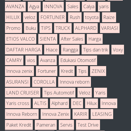
AVANZA
Agya
INNOVA
Sales
Calya
yaris
HILUX
veloz
FORTUNER
Rush
toyota
Raize
Promo
Buku
TIPS
TRUCK
ALPHARD
VARIASI
ETIOS VALCO
SIENTA
After Sales
Harga
DAFTAR HARGA
Hiace
Rangga
Tips dan trik
Voxy
CAMRY
vios
Avanza
Edukasi Otomotif
Innova zenix
Fortuner
Kredit
Tips
ZENIX
ASURANSI
COROLLA
Innova reborn
LAND CRUISER
Tips Automotif
Veloz
Yaris
Yaris cross
ALTIS
Alphard
DEC
Hilux
Innova
Innova Reborn
Innova Zenix
KARIR
LEASING
Paket Kredit
Pameran
Servis
Test Drive