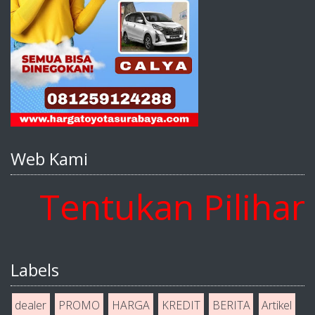
Web Kami
Tentukan Pilihan A
Labels
dealer
PROMO
HARGA
KREDIT
BERITA
Artikel