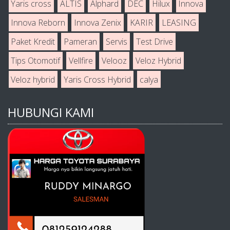
Yaris cross
ALTIS
Alphard
DEC
Hilux
Innova
Innova Reborn
Innova Zenix
KARIR
LEASING
Paket Kredit
Pameran
Servis
Test Drive
Tips Otomotif
Vellfire
Velooz
Veloz Hybrid
Veloz hybrid
Yaris Cross Hybrid
calya
HUBUNGI KAMI