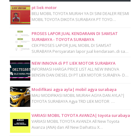
pt liek motor
BELI MOBIL TOYOTA MURAH YA DI SINI DEALER RESMI
MOBIL TOYOTA DIKOTA SURABAYA PT TOYO…
PROSES LAPOR JUAL KENDARAAN DI SAMSAT
SURABAYA - TOYOTA SURABAYA
CEK PROSES LAPOR JUAL MOBIL DI SAMSAT
SURABAYA Persyaratan lapor jual kendaraan..di sa…
NEW INNOVA di PT LIEK MOTOR SURABAYA
INFORMASI HARGA PRICE LIST ALL NEW INNOVA
BENSIN DAN DIESEL DI PT LIEK MOTOR SURABYA- D…
Modifikasi agya ayla| mobil agya surabaya
MAU MODIFIKASI MOBIL MURAH AGYA DAN AYLA?|
TOYOTA SURABAYA Agya TRD LIEK MOTOR …
VARIASI MOBIL TOYOTA AVANZA| toyota surabaya
VARIASI MOBIL TOYOTA AVANZA All New Toyota
Avanza (ANA) dan All New Daihatsu X…