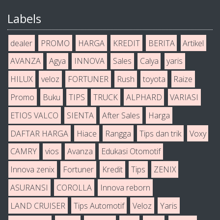
Labels
dealer
PROMO
HARGA
KREDIT
BERITA
Artikel
AVANZA
Agya
INNOVA
Sales
Calya
yaris
HILUX
veloz
FORTUNER
Rush
toyota
Raize
Promo
Buku
TIPS
TRUCK
ALPHARD
VARIASI
ETIOS VALCO
SIENTA
After Sales
Harga
DAFTAR HARGA
Hiace
Rangga
Tips dan trik
Voxy
CAMRY
vios
Avanza
Edukasi Otomotif
Innova zenix
Fortuner
Kredit
Tips
ZENIX
ASURANSI
COROLLA
Innova reborn
LAND CRUISER
Tips Automotif
Veloz
Yaris