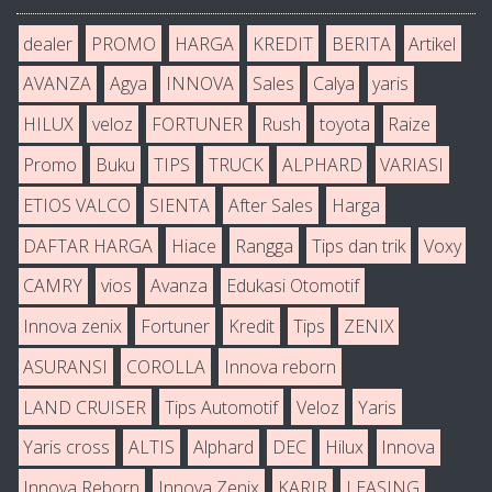
dealer
PROMO
HARGA
KREDIT
BERITA
Artikel
AVANZA
Agya
INNOVA
Sales
Calya
yaris
HILUX
veloz
FORTUNER
Rush
toyota
Raize
Promo
Buku
TIPS
TRUCK
ALPHARD
VARIASI
ETIOS VALCO
SIENTA
After Sales
Harga
DAFTAR HARGA
Hiace
Rangga
Tips dan trik
Voxy
CAMRY
vios
Avanza
Edukasi Otomotif
Innova zenix
Fortuner
Kredit
Tips
ZENIX
ASURANSI
COROLLA
Innova reborn
LAND CRUISER
Tips Automotif
Veloz
Yaris
Yaris cross
ALTIS
Alphard
DEC
Hilux
Innova
Innova Reborn
Innova Zenix
KARIR
LEASING