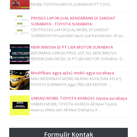
MOBIL TOYOTA DIKOTA SURABAYA PT TOYO…
PROSES LAPOR JUAL KENDARAAN DI SAMSAT
SURABAYA - TOYOTA SURABAYA
CEK PROSES LAPOR JUAL MOBIL DI SAMSAT
SURABAYA Persyaratan lapor jual kendaraan..di sa…
NEW INNOVA di PT LIEK MOTOR SURABAYA
INFORMASI HARGA PRICE LIST ALL NEW INNOVA
BENSIN DAN DIESEL DI PT LIEK MOTOR SURABYA- D…
Modifikasi agya ayla| mobil agya surabaya
MAU MODIFIKASI MOBIL MURAH AGYA DAN AYLA?|
TOYOTA SURABAYA Agya TRD LIEK MOTOR …
VARIASI MOBIL TOYOTA AVANZA| toyota surabaya
VARIASI MOBIL TOYOTA AVANZA All New Toyota
Avanza (ANA) dan All New Daihatsu X…
Formulir Kontak