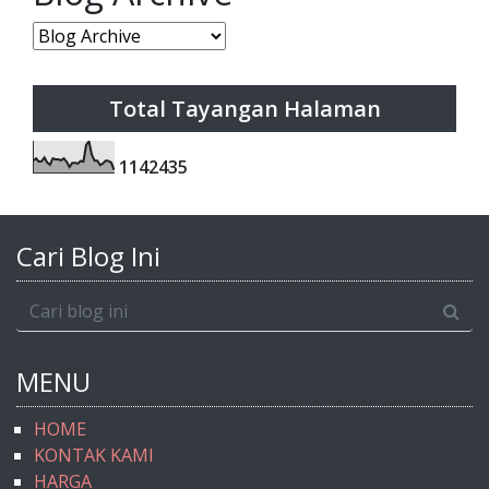
Total Tayangan Halaman
1
1
4
2
4
3
5
Cari Blog Ini
MENU
HOME
KONTAK KAMI
HARGA