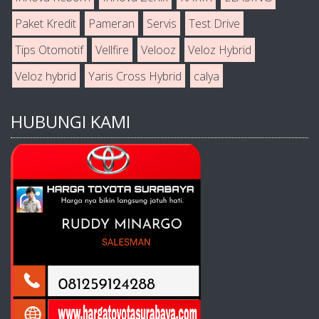
Paket Kredit
Pameran
Servis
Test Drive
Tips Otomotif
Vellfire
Velooz
Veloz Hybrid
Veloz hybrid
Yaris Cross Hybrid
calya
HUBUNGI KAMI