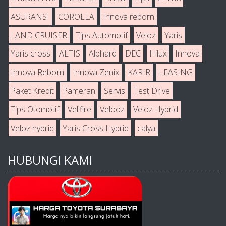
ASURANSI
COROLLA
Innova reborn
LAND CRUISER
Tips Automotif
Veloz
Yaris
Yaris cross
ALTIS
Alphard
DEC
Hilux
Innova
Innova Reborn
Innova Zenix
KARIR
LEASING
Paket Kredit
Pameran
Servis
Test Drive
Tips Otomotif
Vellfire
Velooz
Veloz Hybrid
Veloz hybrid
Yaris Cross Hybrid
calya
HUBUNGI KAMI