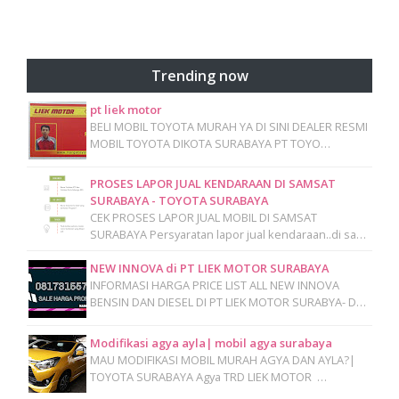
Trending now
pt liek motor
BELI MOBIL TOYOTA MURAH YA DI SINI DEALER RESMI
MOBIL TOYOTA DIKOTA SURABAYA PT TOYO…
PROSES LAPOR JUAL KENDARAAN DI SAMSAT
SURABAYA - TOYOTA SURABAYA
CEK PROSES LAPOR JUAL MOBIL DI SAMSAT
SURABAYA Persyaratan lapor jual kendaraan..di sa…
NEW INNOVA di PT LIEK MOTOR SURABAYA
INFORMASI HARGA PRICE LIST ALL NEW INNOVA
BENSIN DAN DIESEL DI PT LIEK MOTOR SURABYA- D…
Modifikasi agya ayla| mobil agya surabaya
MAU MODIFIKASI MOBIL MURAH AGYA DAN AYLA?|
TOYOTA SURABAYA Agya TRD LIEK MOTOR …