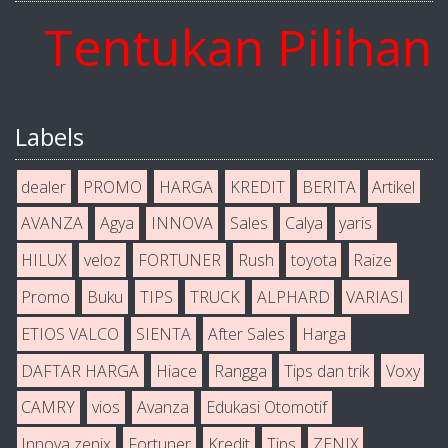
entukan Pilihan An
Labels
dealer
PROMO
HARGA
KREDIT
BERITA
Artikel
AVANZA
Agya
INNOVA
Sales
Calya
yaris
HILUX
veloz
FORTUNER
Rush
toyota
Raize
Promo
Buku
TIPS
TRUCK
ALPHARD
VARIASI
ETIOS VALCO
SIENTA
After Sales
Harga
DAFTAR HARGA
Hiace
Rangga
Tips dan trik
Voxy
CAMRY
vios
Avanza
Edukasi Otomotif
Innova zenix
Fortuner
Kredit
Tips
ZENIX