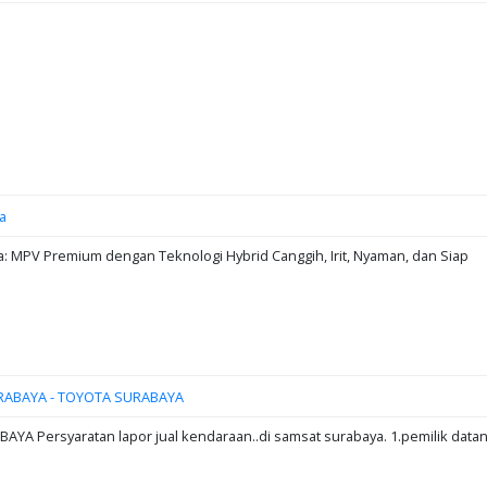
a
: MPV Premium dengan Teknologi Hybrid Canggih, Irit, Nyaman, dan Siap
RABAYA - TOYOTA SURABAYA
A Persyaratan lapor jual kendaraan..di samsat surabaya. 1.pemilik data