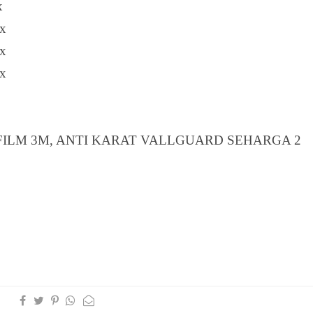
x
x
x
x
 FILM 3M, ANTI KARAT VALLGUARD SEHARGA 2