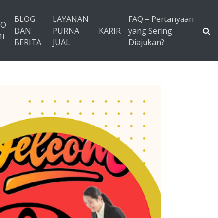
BLOG
LAYANAN
FAQ – Pertanyaan
TO
DAN
PURNA
KARIR
yang Sering
I
BERITA
JUAL
Diajukan?