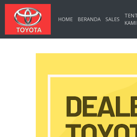
Langsung ke konten utama
TEN
HOME
BERANDA
SALES
KAMI