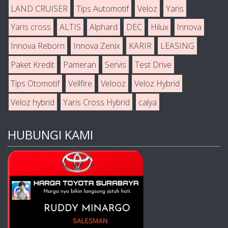
LAND CRUISER
Tips Automotif
Veloz
Yaris
Yaris cross
ALTIS
Alphard
DEC
Hilux
Innova
Innova Reborn
Innova Zenix
KARIR
LEASING
Paket Kredit
Pameran
Servis
Test Drive
Tips Otomotif
Vellfire
Velooz
Veloz Hybrid
Veloz hybrid
Yaris Cross Hybrid
calya
HUBUNGI KAMI