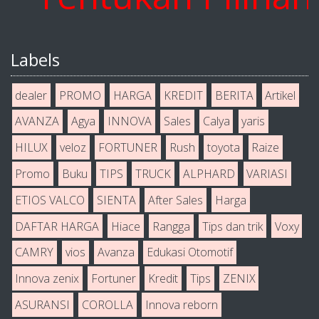
Labels
dealer
PROMO
HARGA
KREDIT
BERITA
Artikel
AVANZA
Agya
INNOVA
Sales
Calya
yaris
HILUX
veloz
FORTUNER
Rush
toyota
Raize
Promo
Buku
TIPS
TRUCK
ALPHARD
VARIASI
ETIOS VALCO
SIENTA
After Sales
Harga
DAFTAR HARGA
Hiace
Rangga
Tips dan trik
Voxy
CAMRY
vios
Avanza
Edukasi Otomotif
Innova zenix
Fortuner
Kredit
Tips
ZENIX
ASURANSI
COROLLA
Innova reborn