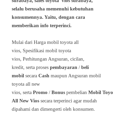
surabaya, sales toyota vios surabaya,
selalu berusaha memenuhi kebutuhan
konsumennya. Yaitu, dengan cara
memberikan info terperinci.
Mulai dari Harga mobil toyota all
vios, Spesifikasi mobil toyota
vios, Perhitungan Angsuran, cicilan,
kredit, serta proses
pembayaran
/
beli
mobil
secara
Cash
maupun Angsuran mobil
toyota all new
vios, serta
Promo
/
Bonus
pembelian
Mobil
Toyot
All New Vios
secara terperinci agar mudah
dipahami dan dimengerti oleh konsumen.