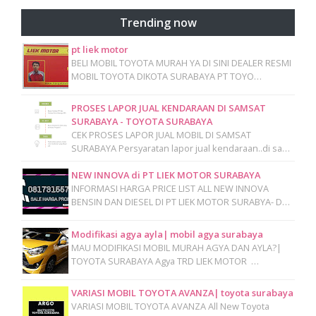
Trending now
pt liek motor
BELI MOBIL TOYOTA MURAH YA DI SINI DEALER RESMI
MOBIL TOYOTA DIKOTA SURABAYA PT TOYO…
PROSES LAPOR JUAL KENDARAAN DI SAMSAT
SURABAYA - TOYOTA SURABAYA
CEK PROSES LAPOR JUAL MOBIL DI SAMSAT
SURABAYA Persyaratan lapor jual kendaraan..di sa…
NEW INNOVA di PT LIEK MOTOR SURABAYA
INFORMASI HARGA PRICE LIST ALL NEW INNOVA
BENSIN DAN DIESEL DI PT LIEK MOTOR SURABYA- D…
Modifikasi agya ayla| mobil agya surabaya
MAU MODIFIKASI MOBIL MURAH AGYA DAN AYLA?|
TOYOTA SURABAYA Agya TRD LIEK MOTOR …
VARIASI MOBIL TOYOTA AVANZA| toyota surabaya
VARIASI MOBIL TOYOTA AVANZA All New Toyota