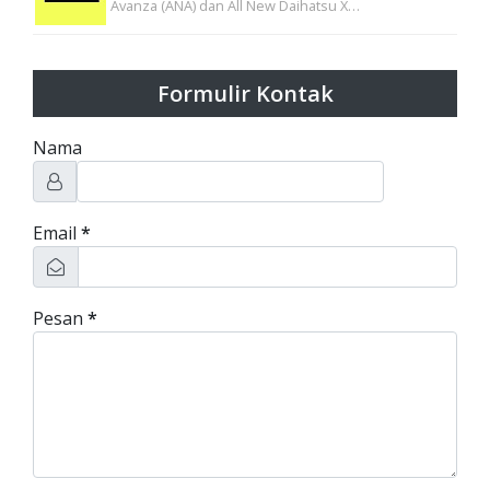
Avanza (ANA) dan All New Daihatsu X…
Formulir Kontak
Nama
Email
*
Pesan
*