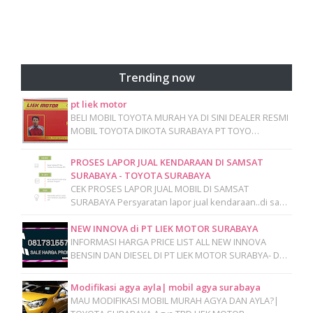
Trending now
pt liek motor
BELI MOBIL TOYOTA MURAH YA DI SINI DEALER RESMI
MOBIL TOYOTA DIKOTA SURABAYA PT TOYO…
PROSES LAPOR JUAL KENDARAAN DI SAMSAT
SURABAYA - TOYOTA SURABAYA
CEK PROSES LAPOR JUAL MOBIL DI SAMSAT
SURABAYA Persyaratan lapor jual kendaraan..di sa…
NEW INNOVA di PT LIEK MOTOR SURABAYA
INFORMASI HARGA PRICE LIST ALL NEW INNOVA
BENSIN DAN DIESEL DI PT LIEK MOTOR SURABYA- D…
Modifikasi agya ayla| mobil agya surabaya
MAU MODIFIKASI MOBIL MURAH AGYA DAN AYLA?|