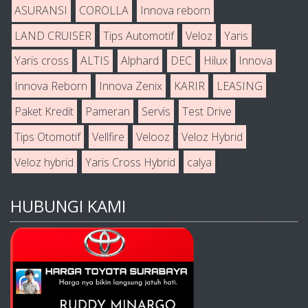
ASURANSI
COROLLA
Innova reborn
LAND CRUISER
Tips Automotif
Veloz
Yaris
Yaris cross
ALTIS
Alphard
DEC
Hilux
Innova
Innova Reborn
Innova Zenix
KARIR
LEASING
Paket Kredit
Pameran
Servis
Test Drive
Tips Otomotif
Vellfire
Velooz
Veloz Hybrid
Veloz hybrid
Yaris Cross Hybrid
calya
HUBUNGI KAMI