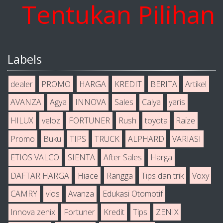
ntukan Pilihan And
Labels
dealer
PROMO
HARGA
KREDIT
BERITA
Artikel
AVANZA
Agya
INNOVA
Sales
Calya
yaris
HILUX
veloz
FORTUNER
Rush
toyota
Raize
Promo
Buku
TIPS
TRUCK
ALPHARD
VARIASI
ETIOS VALCO
SIENTA
After Sales
Harga
DAFTAR HARGA
Hiace
Rangga
Tips dan trik
Voxy
CAMRY
vios
Avanza
Edukasi Otomotif
Innova zenix
Fortuner
Kredit
Tips
ZENIX