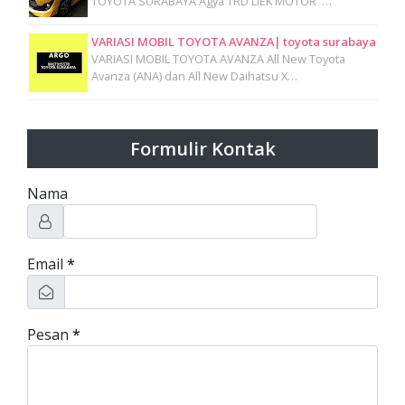
TOYOTA SURABAYA Agya TRD LIEK MOTOR …
VARIASI MOBIL TOYOTA AVANZA| toyota surabaya
VARIASI MOBIL TOYOTA AVANZA All New Toyota
Avanza (ANA) dan All New Daihatsu X…
Formulir Kontak
Nama
Email
*
Pesan
*