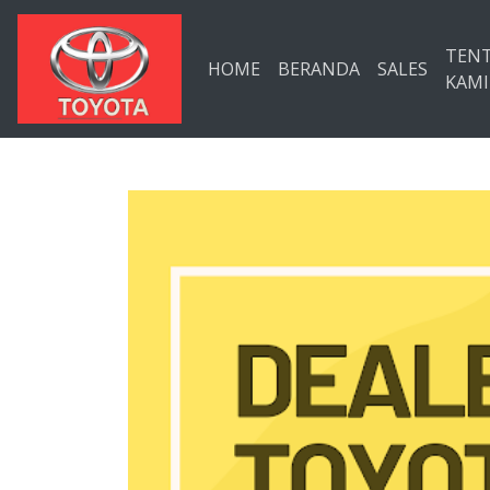
Langsung ke konten utama
TEN
HOME
BERANDA
SALES
KAMI