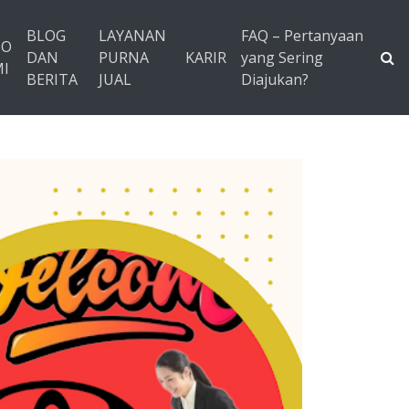
BLOG
LAYANAN
FAQ – Pertanyaan
TO
DAN
PURNA
KARIR
yang Sering
I
BERITA
JUAL
Diajukan?