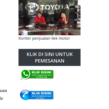
Konter penjualan liek motor
KLIK DI SINI UNTUK
PEMESANAN
raan
la