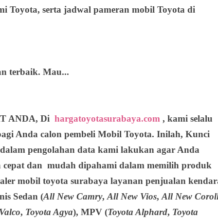
oyota, serta jadwal pameran mobil Toyota di
 terbaik. Mau...
T ANDA, Di
hargatoyotasurabaya.com
, kami selalu
agi Anda calon pembeli Mobil Toyota. Inilah, Kunci
 dalam pengolahan data kami lakukan agar Anda
an cepat dan mudah dipahami dalam memilih produk
Dealer mobil toyota surabaya layanan penjualan kenda
enis
Sedan
(
All New Camry
,
All New Vios
,
All New Corol
 Valco
,
Toyota Agya
),
MPV
(
Toyota Alphard
,
Toyota