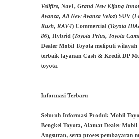
Vellfire
,
Nav1
,
Grand New Kijang Inno
Avanza
,
All New Avanza Veloz
)
SUV
(
L
Rush
,
RAV4
)
Commercial
(
Toyota HiA
86
),
Hybrid
(
Toyota Prius
,
Toyota Camr
Dealer Mobil Toyota meliputi wilaya
terbaik layanan Cash & Kredit DP Mu
toyota.
Informasi Terbaru
Seluruh Informasi Produk Mobil Toyot
Bengkel Toyota, Alamat Dealer Mobil 
Angsuran, serta proses pembayaran m