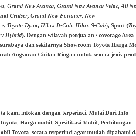
va
,
Grand New Avanza
,
Grand New Avanza Veloz
,
All N
and Cruiser
,
Grand New Fortuner
,
New
ce
,
Toyota Dyna
,
Hilux D-Cab
,
Hilux S-Cab
),
Sport
(
To
y Hybrid
). Dengan wilayah penjualan / coverage Area
h surabaya dan sekitarnya Showroom Toyota Harga Mo
rah Angsuran Cicilan Ringan untuk semua jenis prod
a kami infokan dengan terperinci. Mulai Dari Info
Toyota, Harga mobil, Spesifikasi Mobil, Perhitungan
obil Toyota secara terperinci agar mudah dipahami 